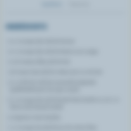
Ingrédients
Préparation
INGRÉDIENTS
2 c. à soupe (30 ml) de beurre
2 c. à soupe (30 ml) de farine tout usage
2 1/2 tasses (625 ml) de lait
1/2 tasse (125 ml) de crème 35 % ou de lait
2 c. à thé (10 ml) de moutarde préparée
(préférablement de type russe)
2 c. à soupe (30 ml) d'aneth frais haché ou 1/2 c. à
thé (2 ml) d'aneth séché
3 oignons verts hachés
1 c. à soupe (15 ml) de jus de citron frais