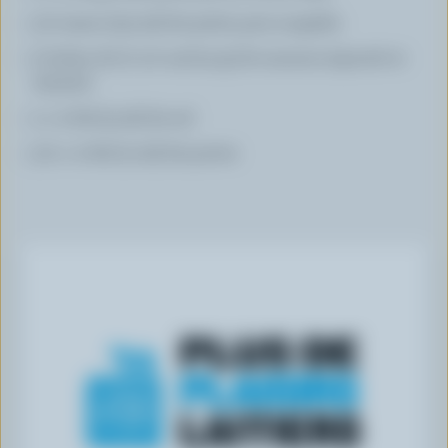
1/2 tasse (125 ml) de petits pois surgelés
2 boîtes de (7 1/2 oz/213 g) de saumon égoutté et
émietté
1 c. à thé (5 ml) de sel
1/2 c. à thé (2 ml) de poivre