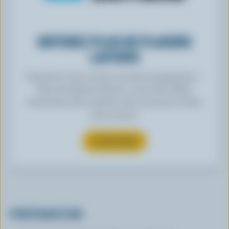
OBTENEZ PLUS DE PLAISIRS
LAITIERS
Inscrivez-vous à notre nouveau programme «
Plus de plaisirs laitiers » pour des offres
exclusives, des recettes, des concours et bien
plus encore.
S’INSCRIRE
PRÉPARATION