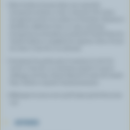
Faire fondre le beurre dans une casserole.
Incorporer la farine. Cuire 2 minutes à feu doux.
Incorporer le lait et la crème en fouettant. Amener à
ébullition. Réduire le feu et cuire 5 minutes.
Incorporer la moutarde, la moitié de l'aneth frais (ou
l'aneth séché au complet), les oignons verts et le jus
de citron. Cuire de 2 à 3 minutes.
Incorporer les petits pois, le saumon, le sel et le
poivre. Cuire de 2 à 3 minutes, jusqu'à ce que le
mélange soit bien chaud. Ajouter le reste de l'aneth
frais. Goûter et ajuster l'assaisonnement.
Mélanger la sauce avec 3/4 lb (340 g) de fettuccine
cuit.
ASTUCES