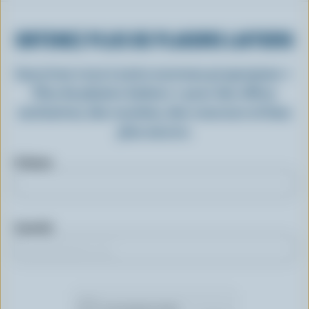
OBTENEZ PLUS DE PLAISIRS LAITIERS
Inscrivez-vous à notre nouveau programme «
Plus de plaisirs laitiers » pour des offres
exclusives, des recettes, des concours et bien
plus encore.
Prénom
Courriel