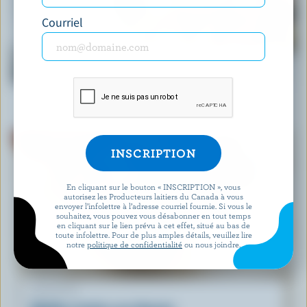
Courriel
RECETTE
Salade crémeuse classique de pâtes aux
légumes
En cliquant sur le bouton « INSCRIPTION », vous
autorisez les Producteurs laitiers du Canada à vous
envoyer l’infolettre à l’adresse courriel fournie. Si vous le
souhaitez, vous pouvez vous désabonner en tout temps
en cliquant sur le lien prévu à cet effet, situé au bas de
toute infolettre. Pour de plus amples détails, veuillez lire
notre
politique de confidentialité
ou nous joindre.
RECETTE