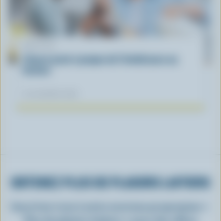
ARTICLE
L’heure juste à propos de l’intolérance au
lactose
04 novembre 2025
OBTENEZ PLUS DE PLAISIRS LAITIERS
Inscrivez-vous à notre nouveau programme «
Plus de plaisirs laitiers » pour des offres