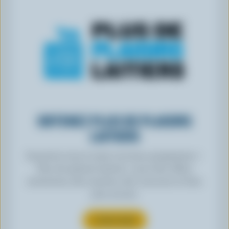
OBTENEZ PLUS DE PLAISIRS
LAITIERS
Inscrivez-vous à notre nouveau programme «
Plus de plaisirs laitiers » pour des offres
exclusives, des recettes, des concours et bien
plus encore.
S’INSCRIRE