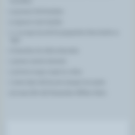
bouchées
2 gousses d'ail hachées
3 oignons verts hachés
1 c. à soupe (15 ml) de gingembre frais haché ou
râpé
2 branches de céleri émincées
1 grosse carotte émincée
1 poivron rouge coupé en cubes
1 tasse (250 ml) de pois mange-tout parés
1/4 tasse (60 ml) d'amandes effilées rôties