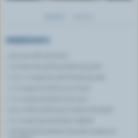
Ingrédients
Préparation
INGRÉDIENTS
3/4 tasse (180 ml) de lait
1/2 tasse (125 ml) de bouillon de poulet
1 1/2 c. à soupe (20 ml) de fécule de maïs
1 c. à soupe (15 ml) de sauce hoisin
1 c. à soupe (15 ml) de sauce soya
1/4 c. à thé (1 ml) de sauce tabasco facultatif
2 c. à soupe (30 ml) d'huile végétale
1 lb (450 g) de poitrines de poulet coupées en