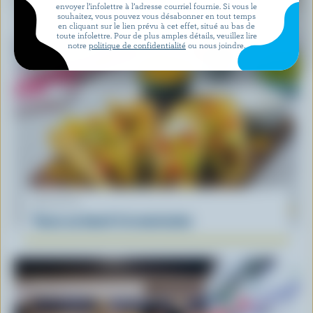
Muffins faciles aux bleuets
envoyer l’infolettre à l’adresse courriel fournie. Si vous le
souhaitez, vous pouvez vous désabonner en tout temps
en cliquant sur le lien prévu à cet effet, situé au bas de
toute infolettre. Pour de plus amples détails, veuillez lire
notre
politique de confidentialité
ou nous joindre.
RECETTE
Tacos au boeuf à la mexicaine