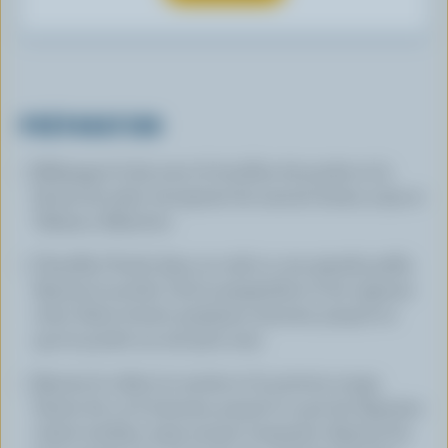
PRÉPARATION
Mélanger le lait avec le bouillon de poulet et la
fécule de maïs. Incorporer les sauces hoisin, soya et
Tabasco. Réserver.
Chauffer l'huile dans un wok ou une grande poêle.
Ajouter le poulet, l'ail, le gingembre et les oignons
verts. Faire revenir quelques minutes, jusqu'à ce
que le poulet ne soit plus rose.
Ajouter le céleri, la carotte et le poivron rouge.
Sauter de 4 à 6 minutes, jusqu'à ce que les légumes
soient tendres, mais encore croquants. Ajouter les