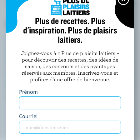
Sodium:
214 mg
Plus de recettes. Plus
Le top 5 des éléments nutritifs
d'inspiration. Plus de plaisirs
(% VQ*)
laitiers.
Calcium:
13 % /
173 mg
Sélénium:
22 %
Joignez-vous à « Plus de plaisirs laitiers »
pour découvrir des recettes, des idées de
Phosphore:
14 %
saison, des concours et des avantages
réservés aux membres. Inscrivez-vous et
Vitamine B12:
13 %
profitez d'une offre de bienvenue.
Folate:
11 %
Prénom
*pourcentage de la
valeur quotidienne
Courriel