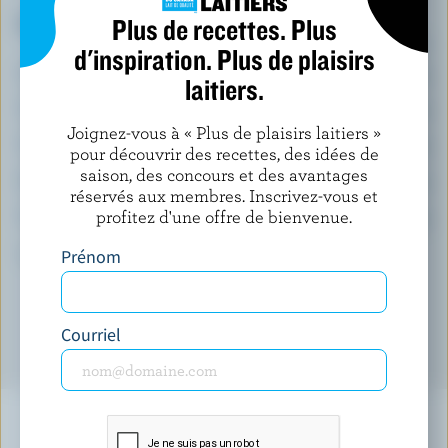
Plus de recettes. Plus
Le top 5 des éléments nutritifs
(% VQ*)
d'inspiration. Plus de plaisirs
Calcium:
7 % /
95 mg
laitiers.
Vitamine C:
74 %
Joignez-vous à « Plus de plaisirs laitiers »
Vitamine A:
33 %
pour découvrir des recettes, des idées de
saison, des concours et des avantages
Folate:
24 %
réservés aux membres. Inscrivez-vous et
profitez d'une offre de bienvenue.
Vitamine E:
9 %
Prénom
*pourcentage de la
valeur quotidienne
Courriel