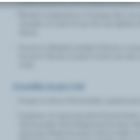
Étendre la préparation au fromage dans une a
cannelée ou à tarte de 9 po (23 cm); égaliser 
dessus.
Couvrir et réfrigérer pendant 6 heures ou jusq
de servir. Décorer au goût et servir avec des c
à l'ail.
Croustilles de pita à l'ail
Couper en deux, à l'horizontale, 5 grands pain
Combiner 1/2 tasse (125 ml) de beurre fondu et
ml) de poudre d'ail; badigeonner les deux côt
pains pita. Étager les pains ronds et tailler en