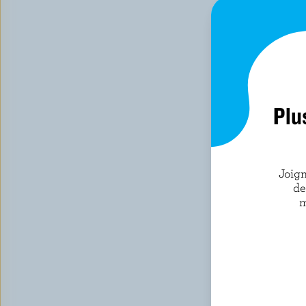
Plu
Joign
de
m