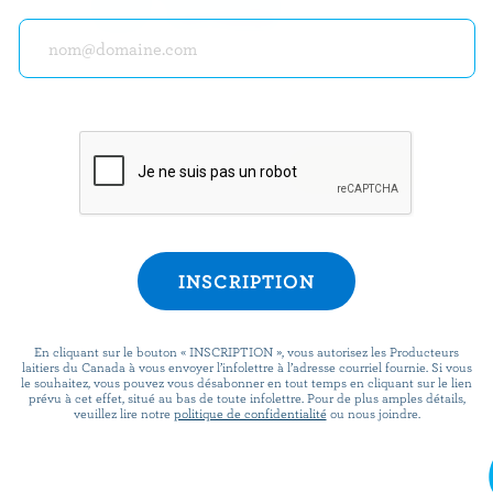
programme « Plus d
laitiers » pour des o
des recettes, des c
plus encore.
S’INSCRIRE
PRÉPARATION
En cliquant sur le bouton « INSCRIPTION », vous autorisez les Producteurs
laitiers du Canada à vous envoyer l’infolettre à l’adresse courriel fournie. Si vous
le souhaitez, vous pouvez vous désabonner en tout temps en cliquant sur le lien
Dans le grand bol du malaxeur, mélanger le 
prévu à cet effet, situé au bas de toute infolettre. Pour de plus amples détails,
veuillez lire notre
politique de confidentialité
ou nous joindre.
canadien, le beurre, l'ail, le basilic, le thym, l
l'aneth. Battre au malaxeur électrique, à vit
jusqu'à onctuosité. Saler et poivrer, au goût.