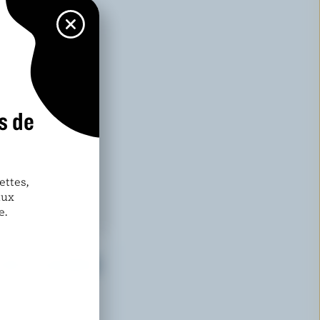
s de
ettes,
aux
e.
DE PLAISIRS
otre nouveau