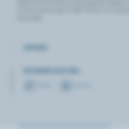
Déposer les pointes sur des grandes plaques 
Cuire au four à 350 °F (180 °C) de 7 à 10 minu
brun doré.
ASTUCES
EN SAVOIR PLUS SUR…
BEURRE
FROMAGE