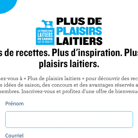
Garlic Pita Chips
Garlic Pita Chips
5 large pitas
s de recettes. Plus d'inspiration. Plu
1/2 cup (125 mL) melted butter
plaisirs laitiers.
3/4 tsp (4 mL) garlic powder
ez-vous à « Plus de plaisirs laitiers » pour découvrir des rec
s idées de saison, des concours et des avantages réservés 
embres. Inscrivez-vous et profitez d'une offre de bienvenu
Prénom
OBTENEZ PLUS 
LAITIERS
Inscrivez-vous à n
Courriel