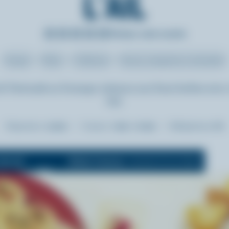
L'AIL
Évaluer cette recette
Souper
Dîner
Collations
Sauces, trempettes et tartinades
 de Tartinade au fromage crémeux aux fines herbes avec c
l'ail.
Préparation :
15 min
Cuisson :
7 min - 10 min
Réfrigération:
6 h
750 ml
Mode Cuisson
(maintient l'écran allumé)
Dés.