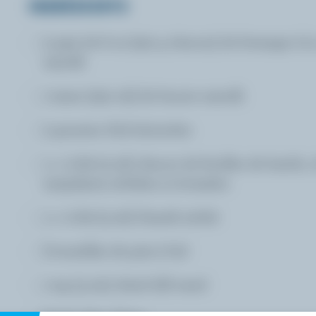
INGRÉDIENTS
2 pqts de 8 oz (250 g chacun) de fromage à l
ramolli
1 tasse (250 ml) de beurre ramolli
2 gousses d'ail émincées
1 c. à thé (5 ml) chacun de feuilles de basilic,
marjolaine séchées et écrasées
1 c. à thé (5 ml) d'aneth séché
Croustilles de pita à l'ail
1 tsp (5 mL) dried dill weed