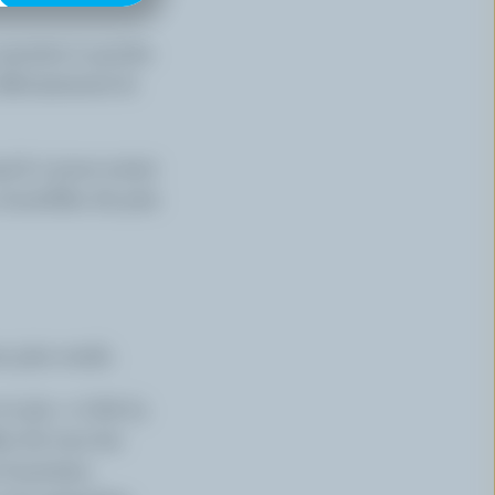
ssiette à quiche
délicatement le
u'à 2 jours avant
roustilles de pita
s pita ronds.
 3/4 c. à thé (4
és de tous les
 8 pointes.