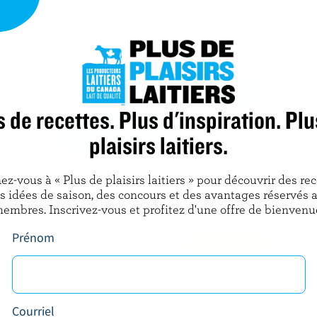
OBTENEZ PLUS 
LAITIERS
s de recettes. Plus d'inspiration. Plu
Inscrivez-vous à n
plaisirs laitiers.
programme « Plus d
laitiers » pour des o
ez-vous à « Plus de plaisirs laitiers » pour découvrir des rec
des recettes, des c
s idées de saison, des concours et des avantages réservés 
plus encore.
embres. Inscrivez-vous et profitez d'une offre de bienvenu
Prénom
S’INSCRIRE
Courriel