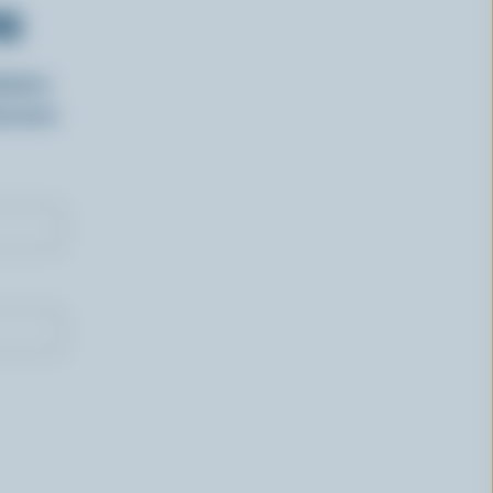
RS
isirs
oncours