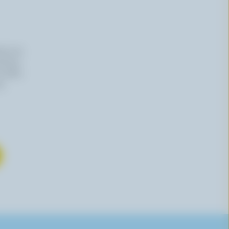
iers du
haitez,
 effet,
re