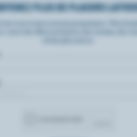
BTENEZ PLUS DE PLAISIRS LAITIE
rivez-vous à notre nouveau programme « Plus de pla
rs » pour des offres exclusives, des recettes, des c
et bien plus encore.