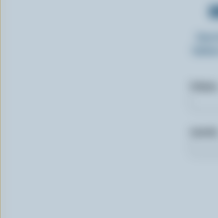
O
Insc
laitie
Prénom
Courriel