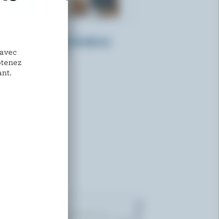
NORTHUMBERLAND
Lait partiellement écrémé au
chocolat 1% M.G.
 avec
btenez
nt.