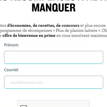
MANQUER
NUTRINOR
ellement écrémé au
Lait nordique partiellement
% M.G.
écrémé sans lactose 2% M.G.
itez
d’économies, de recettes, de concours
et plus encore
 programme de récompenses « Plus de plaisirs laitiers ». O
e
offre de bienvenue en prime
en vous inscrivant maintena
DÉCOUVRIR D’AUTRES PRODUITS
Prénom
Courriel