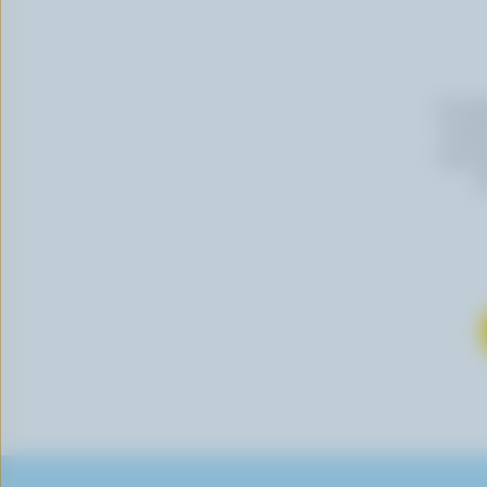
En cli
Canada
vous p
s