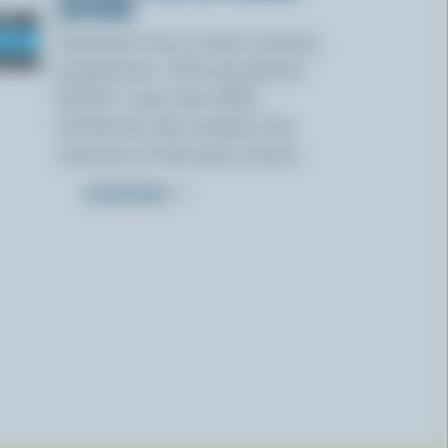
LAITIERS
Inscrivez-vous à notre nouveau
programme « Plus de plaisirs
laitiers » pour des offres
exclusives, des recettes, des
concours et bien plus encore.
S’INSCRIRE