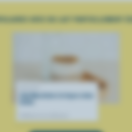
ULAIRES AVEC DU LAIT PARTIELLEMENT É
RECETTE
Café Macchiato à la façon crème
brûlée
Préférées de nos diététistes