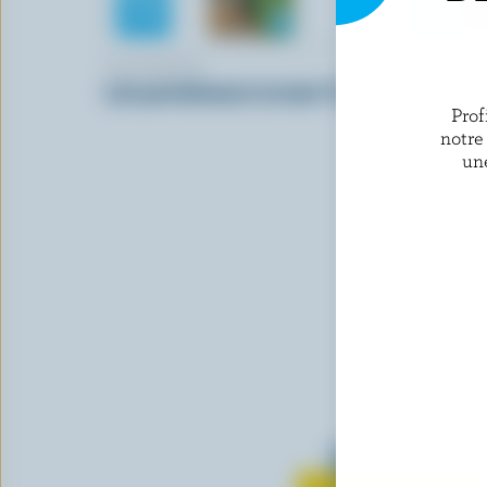
LACTANTIA
BEATRICE
Lait partiellement écrémé 1% M.G.
Lait parti
chocolat 1
Prof
notre
un
Tout sur