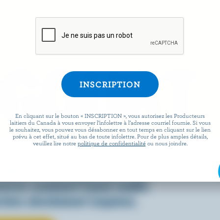
OGOURT
En cliquant sur le bouton « INSCRIPTION », vous autorisez les Producteurs
laitiers du Canada à vous envoyer l’infolettre à l’adresse courriel fournie. Si vous
le souhaitez, vous pouvez vous désabonner en tout temps en cliquant sur le lien
prévu à cet effet, situé au bas de toute infolettre. Pour de plus amples détails,
veuillez lire notre
politique de confidentialité
ou nous joindre.
 dans une variété de recettes,
adien est aussi polyvalent que
ouvrez comment il peut rendre
rnées absolument exquises.