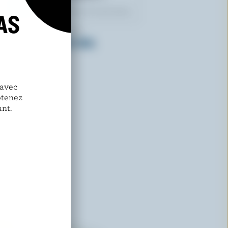
AS
GOOD MOOOD FARM
Kéfir nature 3.25% M.G.
 avec
btenez
nt.