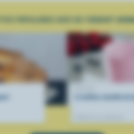
TTES POPULAIRES AVEC DU YOGOURT AROM
RECETTE
ourt
Le meilleur smoothie du 
Préférées de nos diététistes