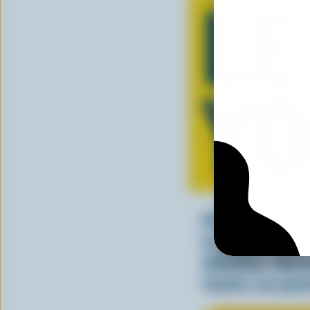
LE
Y
Parfait seul ou
le yogourt can
délicieux. Déc
toutes vos jou