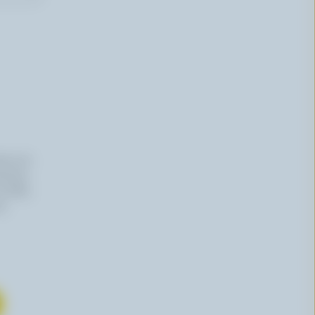
iers du
haitez,
 effet,
re