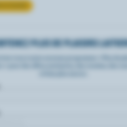
UR LE YOGOURT
BTENEZ PLUS DE PLAISIRS LAITIE
rivez-vous à notre nouveau programme « Plus de pla
rs » pour des offres exclusives, des recettes, des c
et bien plus encore.