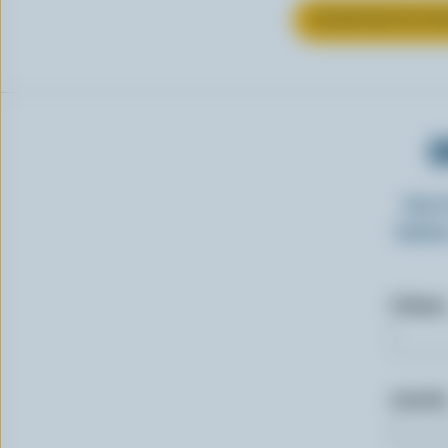
EN SAVOIR PLUS S
O
Insc
laitie
Prénom
Courriel