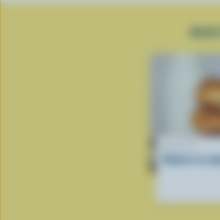
RECE
RECETTE
Beignes au yog