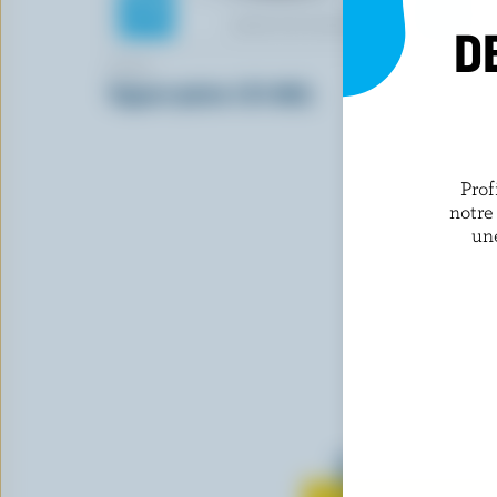
D
IÖGO
HANS DAI
Yogourt pêche 1.5% M.G.
Yogourt à 
aux fraise
Prof
notre
un
Tout sur