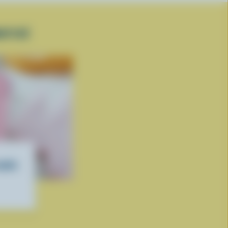
ATISÉ
matin