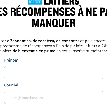
ES RÉCOMPENSES À NE P
RY
OLYMPIC
MANQUER
boire smoothie naturel
Yogourt naturel nature 2% M.G.
s
itez
d’économies, de recettes, de concours
et plus encore
DÉCOUVRIR D’AUTRES PRODUITS
 programme de récompenses « Plus de plaisirs laitiers ». O
e
offre de bienvenue en prime
en vous inscrivant maintena
Prénom
Courriel