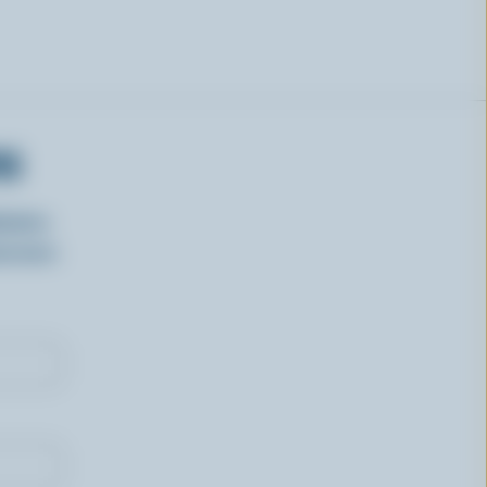
RS
isirs
oncours