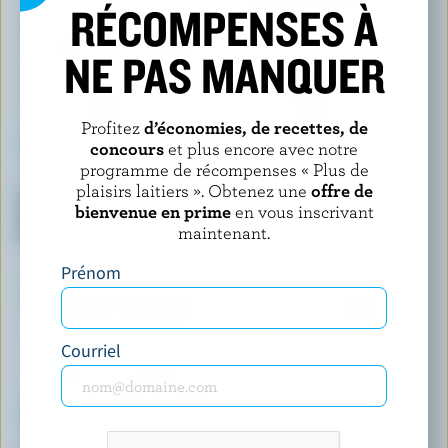
RÉCOMPENSES À
NE PAS MANQUER
Profitez
d’économies, de recettes, de
concours
et plus encore avec notre
programme de récompenses « Plus de
ACTIVIA
YOPLAIT SOURCE
plaisirs laitiers ». Obtenez une
offre de
Yogourt probiotique sans
Yogourt sans sucre ajouté
bienvenue en prime
en vous inscrivant
lactose mangue, bleuets,
fraise 0% M.G.
maintenant.
fraises et pêches
Prénom
Courriel
OÎKOS
KHAAS