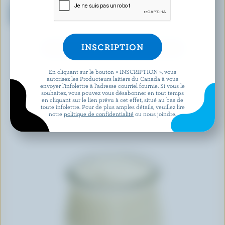
Yogourt grec nature sans
Labneh nature 9% M.G.
sucre ajouté 2% M.G.
DÉCOUVRIR D’AUTRES PRODUITS
En cliquant sur le bouton « INSCRIPTION », vous
autorisez les Producteurs laitiers du Canada à vous
envoyer l’infolettre à l’adresse courriel fournie. Si vous le
souhaitez, vous pouvez vous désabonner en tout temps
en cliquant sur le lien prévu à cet effet, situé au bas de
toute infolettre. Pour de plus amples détails, veuillez lire
notre
politique de confidentialité
ou nous joindre.