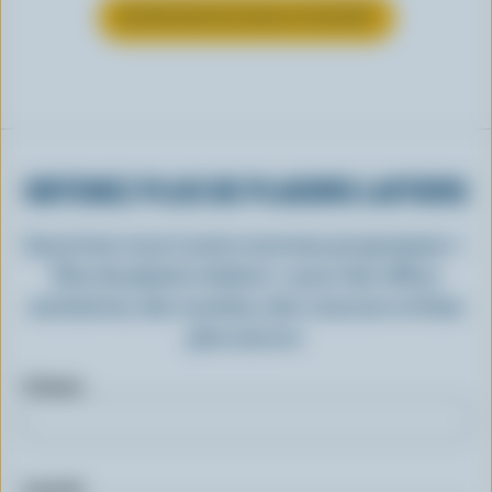
EN SAVOIR PLUS SUR LE YOGOURT
OBTENEZ PLUS DE PLAISIRS LAITIERS
Inscrivez-vous à notre nouveau programme «
Plus de plaisirs laitiers » pour des offres
exclusives, des recettes, des concours et bien
plus encore.
Prénom
Courriel