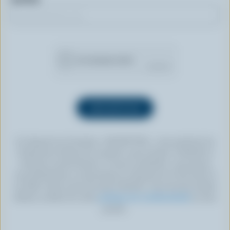
En cliquant sur le bouton « INSCRIPTION », vous autorisez les
Producteurs laitiers du Canada à vous envoyer l’infolettre à
l’adresse courriel fournie. Si vous le souhaitez, vous pouvez
vous désabonner en tout temps en cliquant sur le lien prévu à
cet effet, situé au bas de toute infolettre. Pour de plus amples
détails, veuillez lire notre
politique de confidentialité
ou nous
joindre.