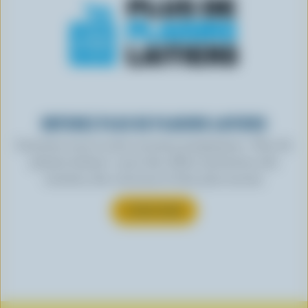
OBTENEZ PLUS DE PLAISIRS LAITIERS
Inscrivez-vous à notre nouveau programme « Plus de
plaisirs laitiers » pour des offres exclusives, des
recettes, des concours et bien plus encore.
S’INSCRIRE