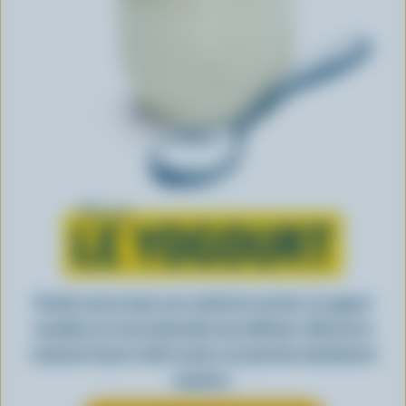
Tout sur
LE YOGOURT
Parfait seul ou dans une variété de recettes, le yogourt
canadien est aussi polyvalent que délicieux. Découvrez
comment il peut rendre toutes vos journées absolument
exquises.