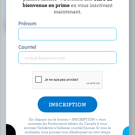
bienvenue en prime
en vous inscrivant
maintenant.
IÖGO
ROLLING MEADOW
Prénom
Yogourt sans lactose vanille
Yogourt grec nature nourries
1.5% M.G.
à l'herbe 0% M.G.
Courriel
DÉCOUVRIR D’AUTRES PRODUITS
En cliquant sur le bouton « INSCRIPTION », vous
autorisez les Producteurs laitiers du Canada à vous
envoyer l’infolettre à l’adresse courriel fournie. Si vous le
souhaitez, vous pouvez vous désabonner en tout temps