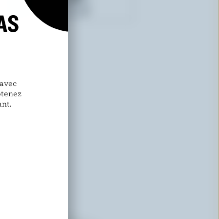
AS
ELEGANT
Ayran menthe
 avec
btenez
nt.