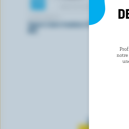
D
COMPLIMENTS
ACTIVIA
Yogourt à boire framboise 0.7%
Yogourt pr
M.G.
vanille
Prof
notre
un
Tout sur