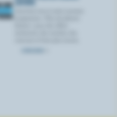
LAITIERS
Inscrivez-vous à notre nouveau
programme « Plus de plaisirs
laitiers » pour des offres
exclusives, des recettes, des
concours et bien plus encore.
S’INSCRIRE