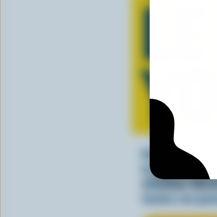
LE
Y
Parfait seul ou
le yogourt can
délicieux. Déc
toutes vos jou