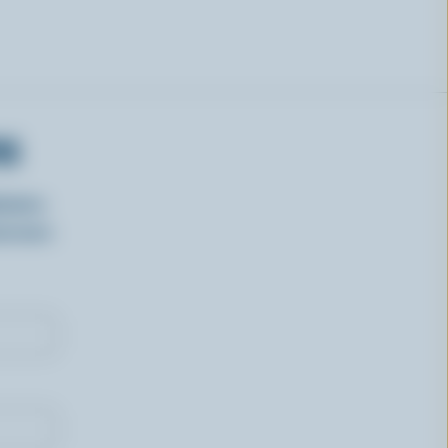
RS
isirs
oncours