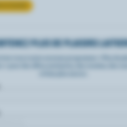
UR LE YOGOURT
BTENEZ PLUS DE PLAISIRS LAITIE
rivez-vous à notre nouveau programme « Plus de pla
rs » pour des offres exclusives, des recettes, des c
et bien plus encore.