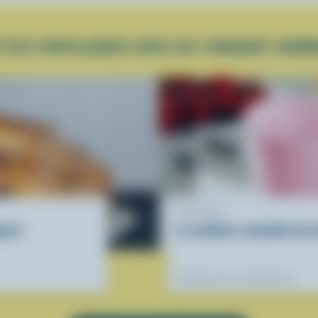
TTES POPULAIRES AVEC DU YOGOURT AROM
RECETTE
ourt
Le meilleur smoothie du 
Préférées de nos diététistes