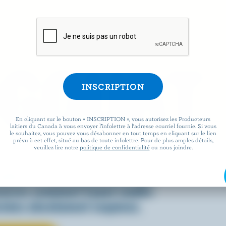
OGOURT
En cliquant sur le bouton « INSCRIPTION », vous autorisez les Producteurs
laitiers du Canada à vous envoyer l’infolettre à l’adresse courriel fournie. Si vous
le souhaitez, vous pouvez vous désabonner en tout temps en cliquant sur le lien
prévu à cet effet, situé au bas de toute infolettre. Pour de plus amples détails,
veuillez lire notre
politique de confidentialité
ou nous joindre.
 dans une variété de recettes,
adien est aussi polyvalent que
ouvrez comment il peut rendre
rnées absolument exquises.