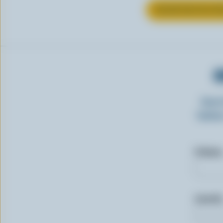
EN SAVOIR PLUS S
O
Insc
laitie
Prénom
Courriel