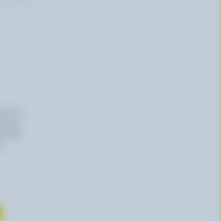
iers du
haitez,
 effet,
re