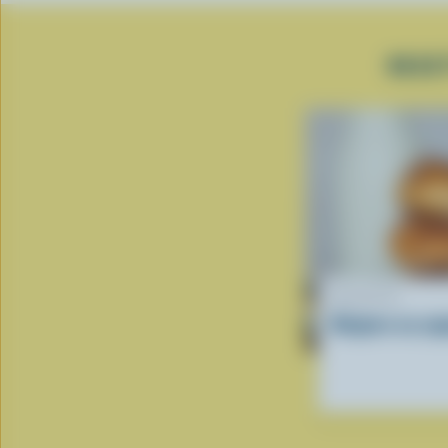
RECE
RECETTE
Beignes au yog