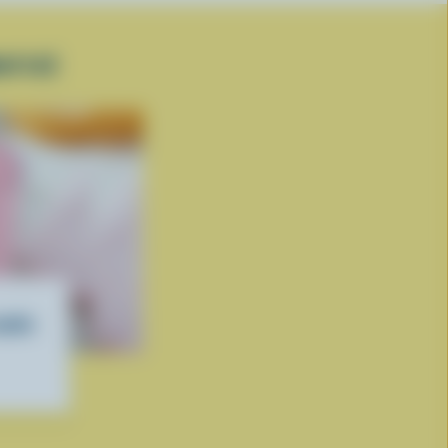
ATISÉ
matin