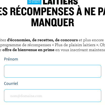
ES RÉCOMPENSES À NE P
IÖGO
MANQUER
obiotique sans lactose
Yogourt vanille 1.5% M.G.
itez
d’économies, de recettes, de concours
et plus encore
DÉCOUVRIR D’AUTRES PRODUITS
 programme de récompenses « Plus de plaisirs laitiers ». O
e
offre de bienvenue en prime
en vous inscrivant maintena
Prénom
Courriel