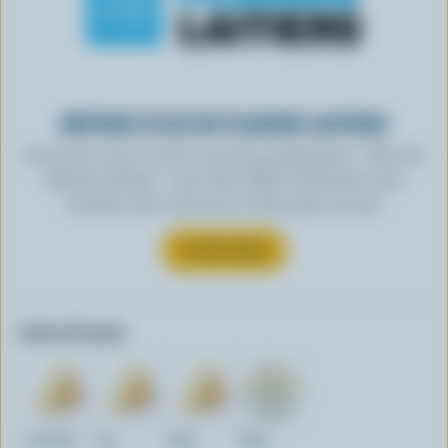
OBTENEZ PLUS DE PLAISIRS LAITIERS
Inscrivez-vous à notre nouveau programme « Plus de
plaisirs laitiers » pour des offres exclusives, des
recettes, des concours et bien plus encore.
S’INSCRIRE
Autres formats:
12x200g
1kg
300g
500g