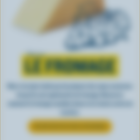
Tout sur
LE FROMAGE
Rien n’est plus facile que de préparer des repas savoureux
lorsqu’ils sont agrémentés de fromage. Découvrez
comment le fromage canadien donne vie à toutes sortes de
recettes.
EN SAVOIR PLUS SUR LE FROMAGE