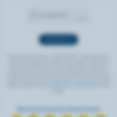
En cliquant sur le bouton « INSCRIPTION », vous autorisez les
Producteurs laitiers du Canada à vous envoyer l’infolettre à
l’adresse courriel fournie. Si vous le souhaitez, vous pouvez
vous désabonner en tout temps en cliquant sur le lien prévu à
cet effet, situé au bas de toute infolettre. Pour de plus amples
détails, veuillez lire notre
politique de confidentialité
ou nous
joindre.
Retrouvez-nous sur les réseaux sociaux