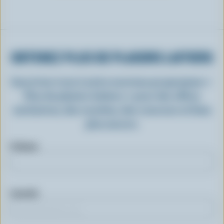
OBTENEZ PLUS DE PLAISIRS LAITIERS
Inscrivez-vous à notre nouveau programme «
Plus de plaisirs laitiers » pour des offres
exclusives, des recettes, des concours et bien
plus encore.
Prénom
Courriel