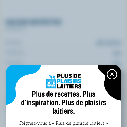
VALEUR NUTRITIVE
Par portion
Énergie:
580 calories
Protéines:
35 g
Glucides:
24 g
Matières grasses:
37 g
Plus de recettes. Plus
(% VQ*)
Calcium:
10 % /
136 mg
d'inspiration. Plus de plaisirs
laitiers.
*pourcentage de la
valeur quotidienne
Joignez-vous à « Plus de plaisirs laitiers »