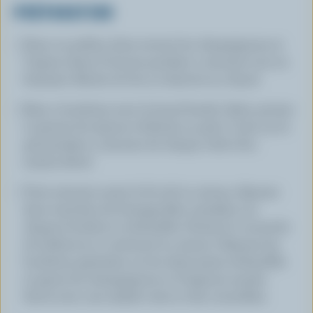
PRÉPARATION
Dans un poêlon, faire revenir les champignons et
l'oignon dans le beurre pendant 4 minutes tout en
brassant. Retirer du feu et réserver au chaud.
Faire 4 boulettes avec le boeuf haché. Saler, poivrer
et ajouter les épices à bifteck, au goût. Cuire sur le
gril pendant 4 minutes de chaque côté à feu
moyen-élevé.
Trois minutes avant la fin de la cuisson, déposer
deux tranches de fromage Brie canadien sur
chaque boulette et réchauffer. Fermer le couvercle
du barbecue et continuer la cuisson. Déposer les
boulettes gratinées sur les demi-pains réchauffés
et garnir de champignons et d'oignons sautés.
Servir avec une salade verte et des croustilles.