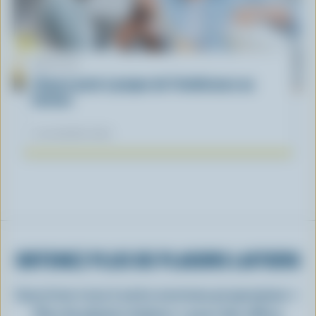
ARTICLE
L’heure juste à propos de l’intolérance au
lactose
04 novembre 2025
OBTENEZ PLUS DE PLAISIRS LAITIERS
Inscrivez-vous à notre nouveau programme «
Plus de plaisirs laitiers » pour des offres