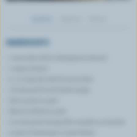
Ingrédients
Préparation
Nutrition
INGRÉDIENTS
1 tasse (250 ml) de champignons émincés
1 oignon émincé
2 c. à soupe (30 ml) de beurre fondu
1 lb (450 g) de boeuf haché maigre
Sel et poivre au goût
Épices à bifteck au goût
5 oz (150 g) de fromage Brie canadien en tranches
4 pains à hamburger ou pains Kaiser