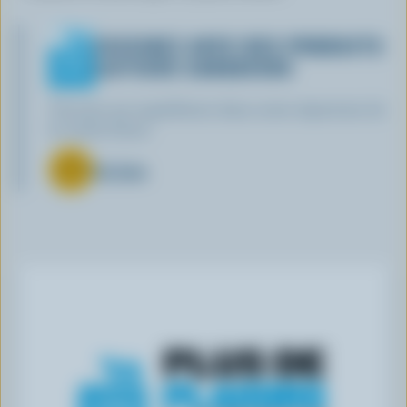
CUISINEZ AVEC DES PRODUITS
LAITIERS CANADIENS
Trouvez ces ingrédients dans notre répertoire de
la vache bleue.
Du brie