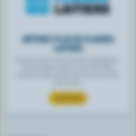
OBTENEZ PLUS DE PLAISIRS
LAITIERS
Inscrivez-vous à notre nouveau programme «
Plus de plaisirs laitiers » pour des offres
exclusives, des recettes, des concours et bien
plus encore.
S’INSCRIRE