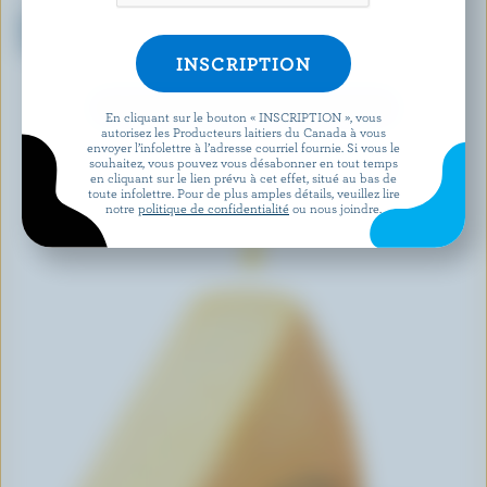
COMPLIMENTS
BELLA CASARA
Cheddar fort sans lactose
Provolone
coloré
DÉCOUVRIR D’AUTRES PRODUITS
En cliquant sur le bouton « INSCRIPTION », vous
autorisez les Producteurs laitiers du Canada à vous
envoyer l’infolettre à l’adresse courriel fournie. Si vous le
souhaitez, vous pouvez vous désabonner en tout temps
en cliquant sur le lien prévu à cet effet, situé au bas de
toute infolettre. Pour de plus amples détails, veuillez lire
notre
politique de confidentialité
ou nous joindre.