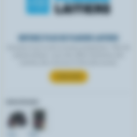
OBTENEZ PLUS DE PLAISIRS LAITIERS
Inscrivez-vous à notre nouveau programme « Plus de
plaisirs laitiers » pour des offres exclusives, des
recettes, des concours et bien plus encore.
S’INSCRIRE
Autres formats:
126g
280g