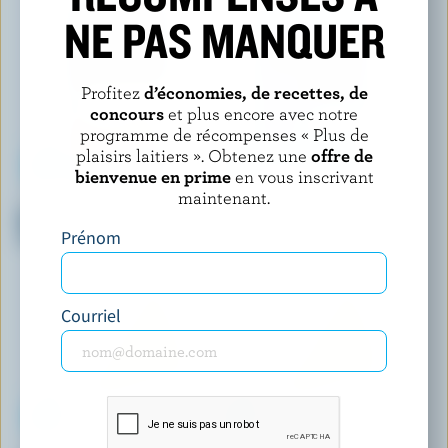
NE PAS MANQUER
Profitez
d’économies, de recettes, de
concours
et plus encore avec notre
programme de récompenses « Plus de
plaisirs laitiers ». Obtenez une
offre de
bienvenue en prime
en vous inscrivant
maintenant.
BALDERSON
FICELLO
Monterey Jack piments forts
Fromage effilochable
tranché
Mozzarella
Prénom
Courriel