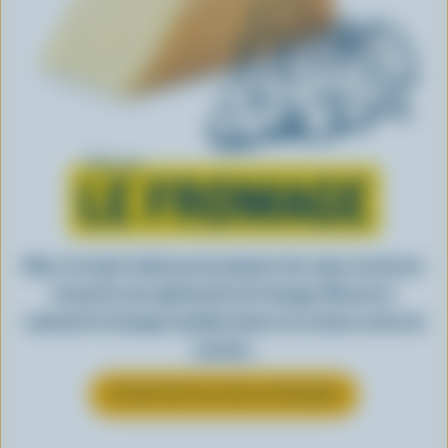
Tout sur
LE FROMAGE
Rien n’est plus facile que de préparer des repas savoureux
lorsqu’ils sont agrémentés de fromage. Découvrez
comment le fromage canadien donne vie à toutes sortes de
recettes.
EN SAVOIR PLUS SUR LE FROMAGE