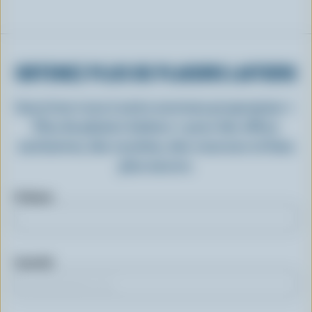
OBTENEZ PLUS DE PLAISIRS LAITIERS
Inscrivez-vous à notre nouveau programme «
Plus de plaisirs laitiers » pour des offres
exclusives, des recettes, des concours et bien
plus encore.
Prénom
Courriel