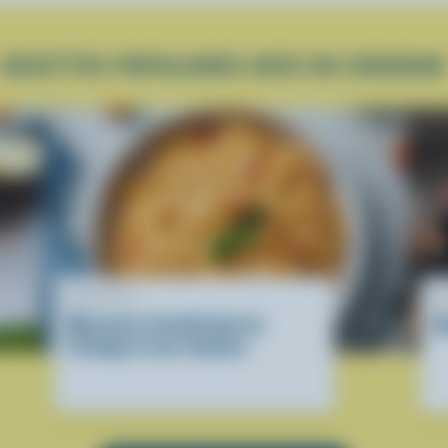
RECETTES POPULAIRES AVEC DU CHEDDAR
RECETTE
R
Macaroni réconfortant au
Q
fromage et aux tomates