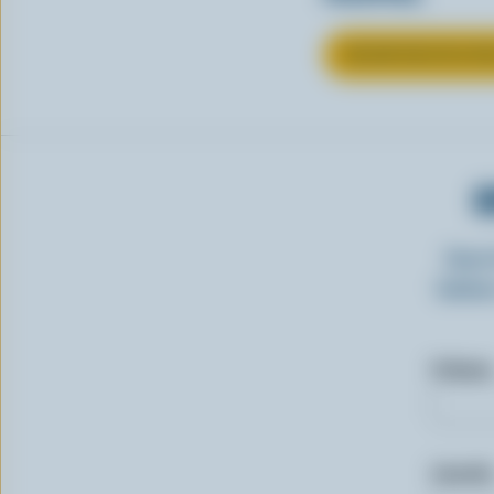
EN SAVOIR PLUS S
O
Insc
laitie
Prénom
Courriel