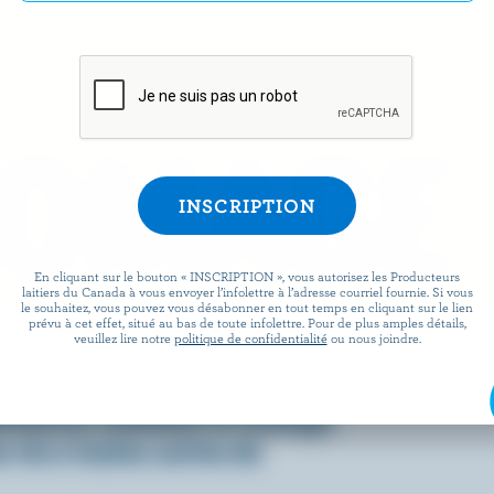
ROMAGE
En cliquant sur le bouton « INSCRIPTION », vous autorisez les Producteurs
laitiers du Canada à vous envoyer l’infolettre à l’adresse courriel fournie. Si vous
le souhaitez, vous pouvez vous désabonner en tout temps en cliquant sur le lien
prévu à cet effet, situé au bas de toute infolettre. Pour de plus amples détails,
veuillez lire notre
politique de confidentialité
ou nous joindre.
 facile que de préparer des
x lorsqu’ils sont agrémentés
écouvrez comment le fromage
 vie à toutes sortes de