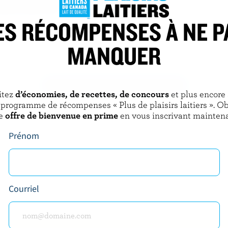
ES RÉCOMPENSES À NE P
BARREL
BOTHWELL CHEESE
e Cheddar marbré
Mozzarella
MANQUER
DÉCOUVRIR D’AUTRES PRODUITS
itez
d’économies, de recettes, de concours
et plus encore
 programme de récompenses « Plus de plaisirs laitiers ». O
e
offre de bienvenue en prime
en vous inscrivant maintena
Prénom
Courriel