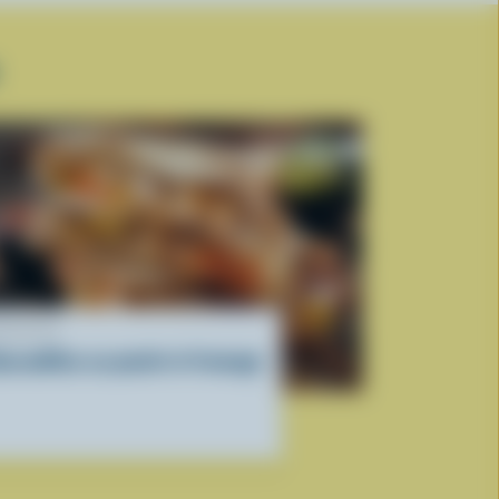
ECETTE
uesadillas au poulet et fromage