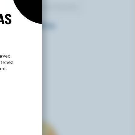
AS
ST-GUILLAUME
Cheddar fort vieilli 1 an
 avec
btenez
nt.