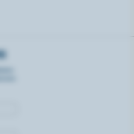
RS
isirs
oncours