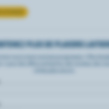
UR LE FROMAGE
BTENEZ PLUS DE PLAISIRS LAITIE
rivez-vous à notre nouveau programme « Plus de pla
rs » pour des offres exclusives, des recettes, des c
et bien plus encore.