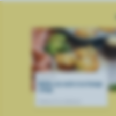
RECETTE
Muffins aux oeufs et au fromage
cottage
Préférées de nos diététistes