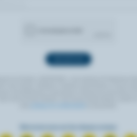
quant sur le bouton « INSCRIPTION », vous autorisez les Producteurs lait
 à vous envoyer l’infolettre à l’adresse courriel fournie. Si vous le sou
ouvez vous désabonner en tout temps en cliquant sur le lien prévu à cet
itué au bas de toute infolettre. Pour de plus amples détails, veuillez li
notre
politique de confidentialité
ou nous joindre.
Retrouvez-nous sur les réseaux sociaux