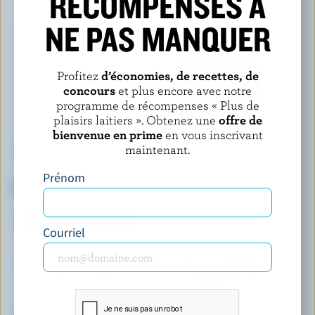
RÉCOMPENSES À
VOUS POURRIEZ AUSSI AIMER
NE PAS MANQUER
Profitez
d’économies, de recettes, de
concours
et plus encore avec notre
programme de récompenses « Plus de
plaisirs laitiers ». Obtenez une
offre de
bienvenue en prime
en vous inscrivant
maintenant.
COMPLIMENTS
LA VACHE À MAILLOTTE
Prénom
Gouda tranché
Tortillon BBQ
Courriel