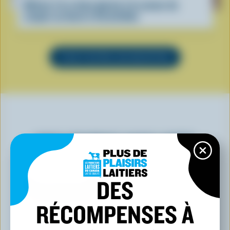
Gâteau à la crème glacée à la saveur de
coupes au beurre d’arachides
VOIR TOUTES LES RECETTES
VOUS POURRIEZ AUSSI AIMER
DES
RÉCOMPENSES À