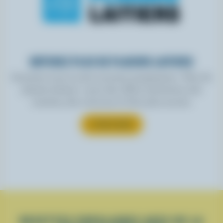
OBTENEZ PLUS DE PLAISIRS LAITIERS
Inscrivez-vous à notre nouveau programme « Plus de
plaisirs laitiers » pour des offres exclusives, des
recettes, des concours et bien plus encore.
S’INSCRIRE
RECETTES POPULAIRES AVEC DE LA