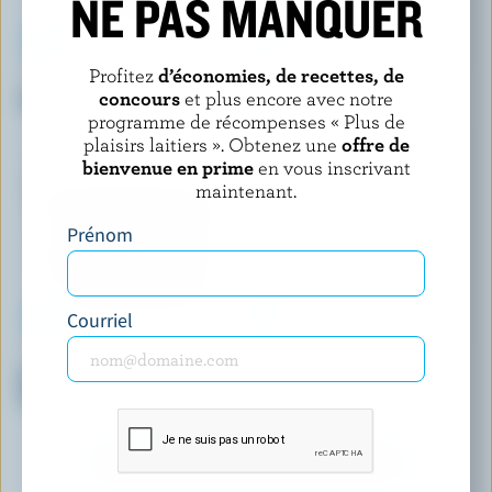
NE PAS MANQUER
Profitez
d’économies, de recettes, de
HÄAGEN-DAZS
PANACHE
concours
et plus encore avec notre
Crème glacée café
Barres de crème glacée vanille
et amandes
programme de récompenses « Plus de
plaisirs laitiers ». Obtenez une
offre de
bienvenue en prime
en vous inscrivant
maintenant.
Prénom
Courriel
COATICOOK
COMPLIMENTS
Crème glacée à l'ancienne
Bouchées de crème glacée
double chocolat
Dough'chi café glacé
DÉCOUVRIR D’AUTRES PRODUITS