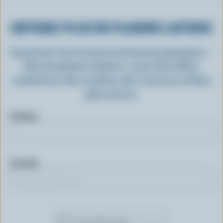
OBTENEZ PLUS DE PLAISIRS LAITIERS
Inscrivez-vous à notre nouveau programme «
Plus de plaisirs laitiers » pour des offres
exclusives, des recettes, des concours et bien
plus encore.
Prénom
Courriel