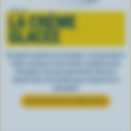
Tout sur
LA CRÈME
GLACÉE
Peu importe comment on la consomme, c’est lorsqu’elle est
fraîche, onctueuse et, bien entendu, canadienne que la
crème glacée a tout pour impressionner. Découvrez
comment clore votre prochain repas en beauté avec la
crème glacée
EN SAVOIR PLUS SUR LA CRÈME GLACÉE