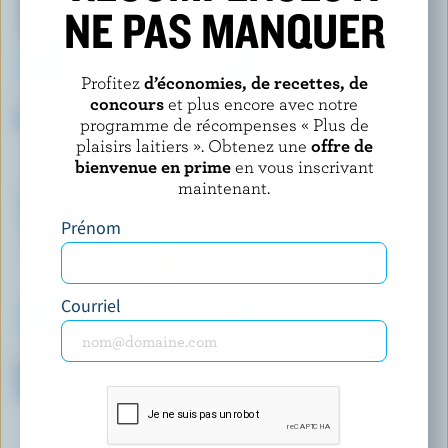
NE PAS MANQUER
Profitez
d’économies, de recettes, de
concours
et plus encore avec notre
BREYERS
COATICOOK
Crème glacée vanille naturelle
Crème glacée à l'ancienne
programme de récompenses « Plus de
chocolat
plaisirs laitiers ». Obtenez une
offre de
bienvenue en prime
en vous inscrivant
maintenant.
Prénom
Courriel
SCOTSBURN S'UNIT À FARMERS
LONDON ICE CREAM COMPANY
Crème glacée légère qualité
Crème glacée caramel salé
supérieure Hoof Prints