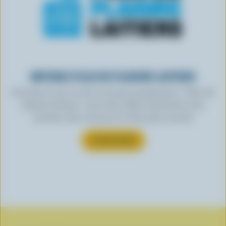
OBTENEZ PLUS DE PLAISIRS LAITIERS
Inscrivez-vous à notre nouveau programme « Plus de
plaisirs laitiers » pour des offres exclusives, des
recettes, des concours et bien plus encore.
S’INSCRIRE