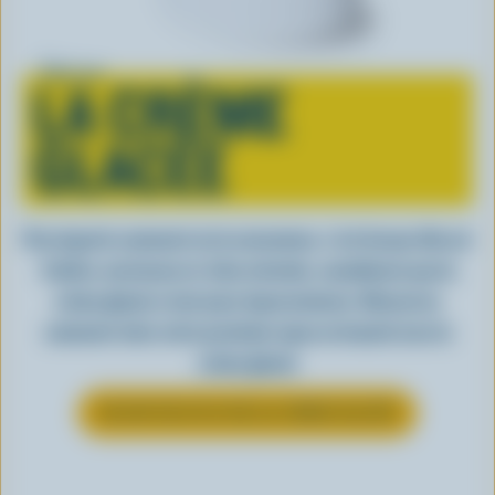
Tout sur
LA CRÈME
GLACÉE
Peu importe comment on la consomme, c’est lorsqu’elle est
fraîche, onctueuse et, bien entendu, canadienne que la
crème glacée a tout pour impressionner. Découvrez
comment clore votre prochain repas en beauté avec la
crème glacée
EN SAVOIR PLUS SUR LA CRÈME GLACÉE