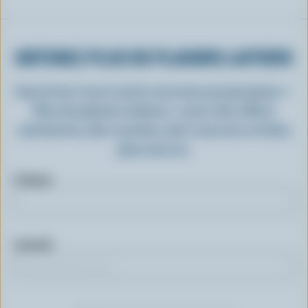
OBTENEZ PLUS DE PLAISIRS LAITIERS
Inscrivez-vous à notre nouveau programme «
Plus de plaisirs laitiers » pour des offres
exclusives, des recettes, des concours et bien
plus encore.
Prénom
Courriel