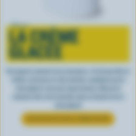
Tout sur
LA CRÈME
GLACÉE
Peu importe comment on la consomme, c’est lorsqu’elle est
fraîche, onctueuse et, bien entendu, canadienne que la
crème glacée a tout pour impressionner. Découvrez
comment clore votre prochain repas en beauté avec la
crème glacée
EN SAVOIR PLUS SUR LA CRÈME GLACÉE