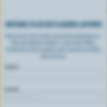
OBTENEZ PLUS DE PLAISIRS LAITIERS
Inscrivez-vous à notre nouveau programme «
Plus de plaisirs laitiers » pour des offres
exclusives, des recettes, des concours et bien
plus encore.
Prénom
Courriel