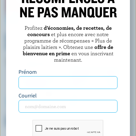
NE PAS MANQUER
Profitez
d’économies, de recettes, de
CHAPMAN'S
VALEUR PLUS
concours
et plus encore avec notre
Barres de crème glacée
Lait glacé napolitain
programme de récompenses « Plus de
moments des Fêtes pain
plaisirs laitiers ». Obtenez une
offre de
d'épice et menthe
bienvenue en prime
en vous inscrivant
maintenant.
Prénom
Courriel
KAWARTHA DAIRY
REID'S DAIRY
Crème glacée canne de Noël
Crème glacée vanille
Kawartha (saisonnier)