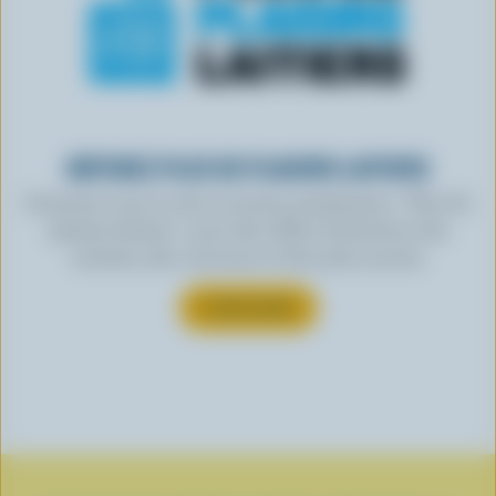
OBTENEZ PLUS DE PLAISIRS LAITIERS
Inscrivez-vous à notre nouveau programme « Plus de
plaisirs laitiers » pour des offres exclusives, des
recettes, des concours et bien plus encore.
S’INSCRIRE