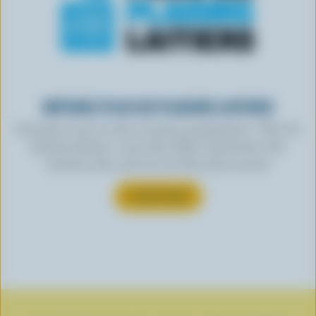
OBTENEZ PLUS DE PLAISIRS LAITIERS
Inscrivez-vous à notre nouveau programme « Plus de
plaisirs laitiers » pour des offres exclusives, des
recettes, des concours et bien plus encore.
S’INSCRIRE