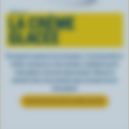
Tout sur
LA CRÈME
GLACÉE
Peu importe comment on la consomme, c’est lorsqu’elle est
fraîche, onctueuse et, bien entendu, canadienne que la
crème glacée a tout pour impressionner. Découvrez
comment clore votre prochain repas en beauté avec la
crème glacée
EN SAVOIR PLUS SUR LA CRÈME GLACÉE