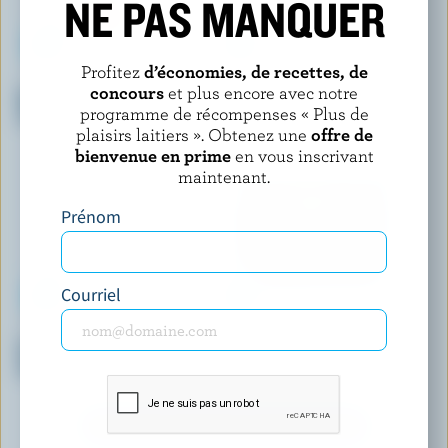
NE PAS MANQUER
Profitez
d’économies, de recettes, de
LE GLACIER BILBOQUET
LONDON ICE CREAM COMPANY
concours
et plus encore avec notre
Barres de crème glacée fraise
Crème glacée High Roller
programme de récompenses « Plus de
et crème
plaisirs laitiers ». Obtenez une
offre de
bienvenue en prime
en vous inscrivant
maintenant.
Prénom
Courriel
LONDON ICE CREAM COMPANY
BELLY ARTISAN ICE CREAM
Crème glacée sans sucre
Crème glacée sirop d'érable du
ajouté chocolat
Muskoka au moka
DÉCOUVRIR D’AUTRES PRODUITS