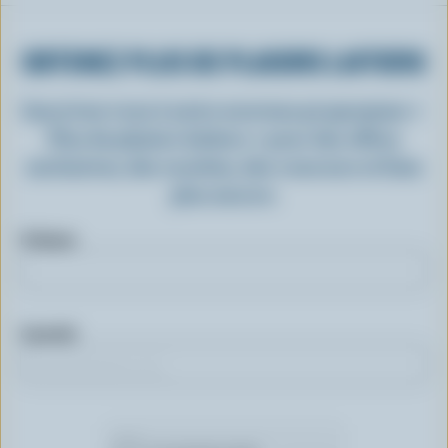
OBTENEZ PLUS DE PLAISIRS LAITIERS
Inscrivez-vous à notre nouveau programme «
Plus de plaisirs laitiers » pour des offres
exclusives, des recettes, des concours et bien
plus encore.
Prénom
Courriel