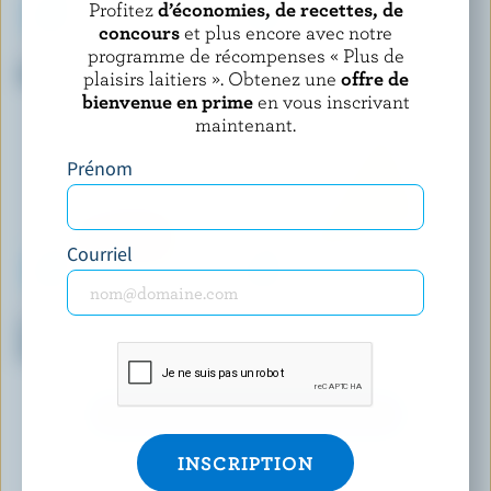
Profitez
d’économies, de recettes, de
concours
et plus encore avec notre
programme de récompenses « Plus de
TRE STELLE
NORDICA
Mascarpone
Fromage Cottage 1% M.G.
plaisirs laitiers ». Obtenez une
offre de
bienvenue en prime
en vous inscrivant
maintenant.
Prénom
Courriel
STONETOWN ARTISAN CHEESE
LAIT CHARBONNEAU
Fromage affiné à pâte ferme
Fromage à tartiner ail & persil
jalapeño
DÉCOUVRIR D’AUTRES PRODUITS