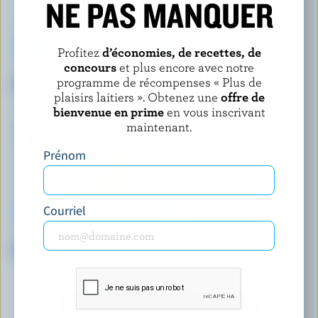
NE PAS MANQUER
Profitez
d’économies, de recettes, de
concours
et plus encore avec notre
CAL & GARY'S
HÄAGEN-DAZS
programme de récompenses « Plus de
Crème glacée chocolat
Crème glacée vanille
plaisirs laitiers ». Obtenez une
offre de
bienvenue en prime
en vous inscrivant
maintenant.
Prénom
Courriel
SCOTSBURN S'UNIT À FARMERS
SHAW'S ICE CREAM
Crème glacée crème à l'orange
Crème glacée pomme au
caramel
DÉCOUVRIR D’AUTRES PRODUITS