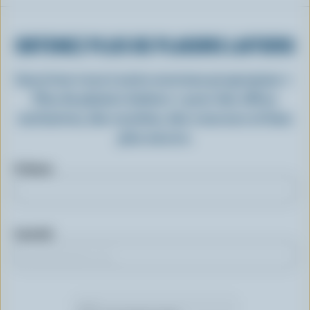
OBTENEZ PLUS DE PLAISIRS LAITIERS
Inscrivez-vous à notre nouveau programme «
Plus de plaisirs laitiers » pour des offres
exclusives, des recettes, des concours et bien
plus encore.
Prénom
Courriel