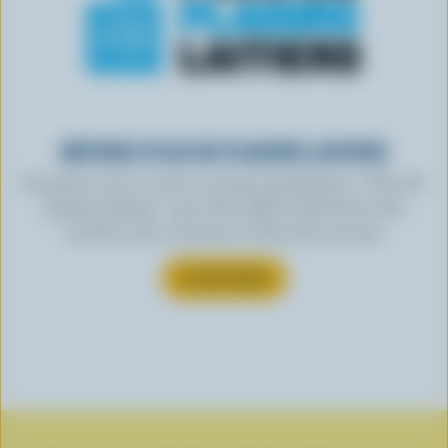
OBTENEZ PLUS DE PLAISIRS LAITIERS
Inscrivez-vous à notre nouveau programme « Plus de
plaisirs laitiers » pour des offres exclusives, des
recettes, des concours et bien plus encore.
S’INSCRIRE