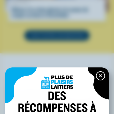
RECETTE
Gâteau à la crème glacée à la saveur de
coupes au beurre d’arachides
VOIR TOUTES LES RECETTES
VOUS POURRIEZ AUSSI AIMER
DES
RÉCOMPENSES À