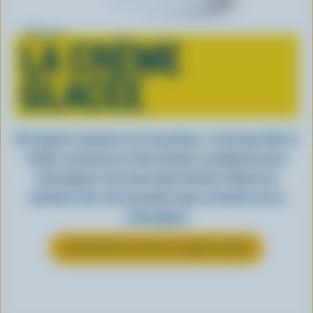
Tout sur
LA CRÈME
GLACÉE
Peu importe comment on la consomme, c’est lorsqu’elle est
fraîche, onctueuse et, bien entendu, canadienne que la
crème glacée a tout pour impressionner. Découvrez
comment clore votre prochain repas en beauté avec la
crème glacée
EN SAVOIR PLUS SUR LA CRÈME GLACÉE