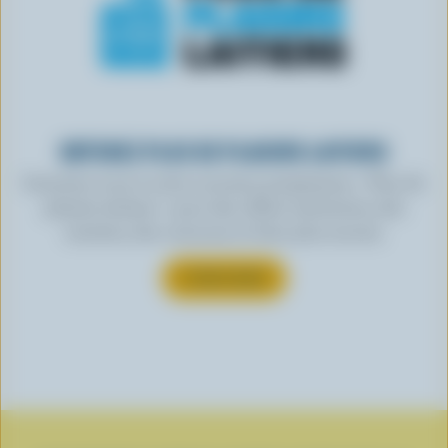
OBTENEZ PLUS DE PLAISIRS LAITIERS
Inscrivez-vous à notre nouveau programme « Plus de
plaisirs laitiers » pour des offres exclusives, des
recettes, des concours et bien plus encore.
S’INSCRIRE