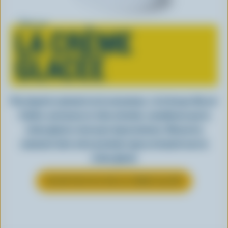
Tout sur
LA CRÈME
GLACÉE
Peu importe comment on la consomme, c’est lorsqu’elle est
fraîche, onctueuse et, bien entendu, canadienne que la
crème glacée a tout pour impressionner. Découvrez
comment clore votre prochain repas en beauté avec la
crème glacée
EN SAVOIR PLUS SUR LA CRÈME GLACÉE