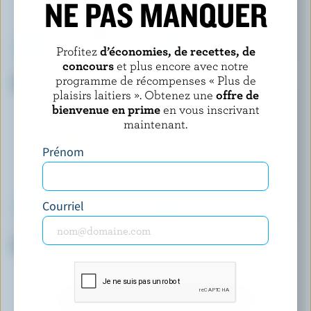
NE PAS MANQUER
Profitez
d’économies, de recettes, de
concours
et plus encore avec notre
KAWARTHA DAIRY
LES GIVRÉS
programme de récompenses « Plus de
Crème glacée noix de coco
Crème glacée chocolat
plaisirs laitiers ». Obtenez une
offre de
bienvenue en prime
en vous inscrivant
maintenant.
Prénom
Courriel
COPPA
LONDON ICE CREAM COMPANY
Gelato à la pistache
Crème glacée barbe à papa de
carnaval
DÉCOUVRIR D’AUTRES PRODUITS