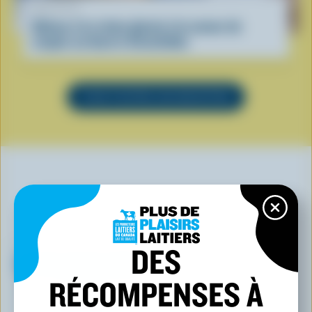
RECETTE
Gâteau à la crème glacée à la saveur de
coupes au beurre d’arachides
VOIR TOUTES LES RECETTES
VOUS POURRIEZ AUSSI AIMER
DES
RÉCOMPENSES À