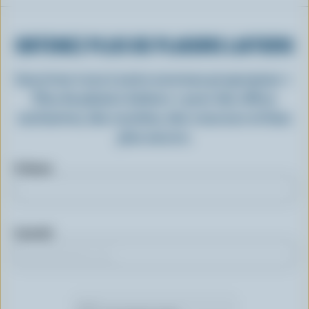
OBTENEZ PLUS DE PLAISIRS LAITIERS
Inscrivez-vous à notre nouveau programme «
Plus de plaisirs laitiers » pour des offres
exclusives, des recettes, des concours et bien
plus encore.
Prénom
Courriel