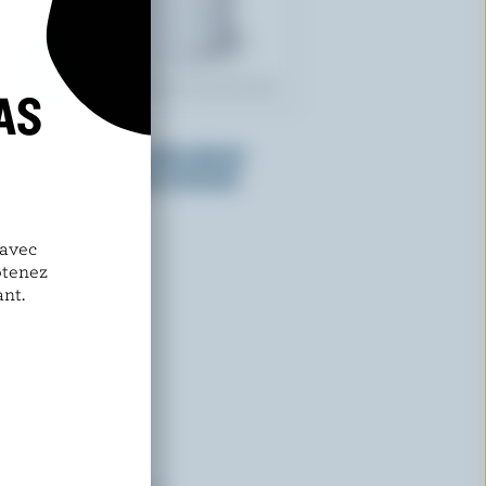
AS
LONGO'S
Sandwichs à la crème glacée
vanille et grains de chocolat
 avec
btenez
nt.