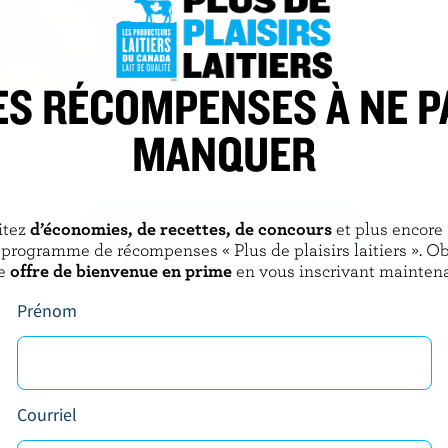
ES RÉCOMPENSES À NE P
OURMET
PANACHE
MANQUER
cée mochi mangue
Barres de crème glacée souhaits
des fêtes
DÉCOUVRIR D’AUTRES PRODUITS
itez
d’économies, de recettes, de concours
et plus encore
 programme de récompenses « Plus de plaisirs laitiers ». O
e
offre de bienvenue en prime
en vous inscrivant maintena
Prénom
Courriel