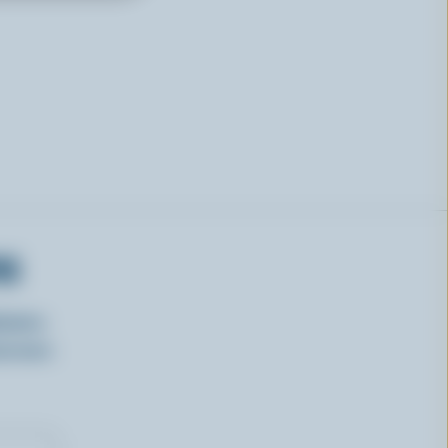
RS
isirs
oncours