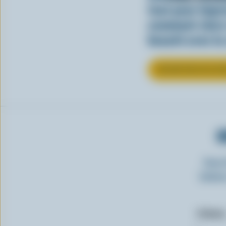
tout pour impr
comment clore 
beauté avec la
EN SAVOIR PLUS SU
O
Insc
laitie
Prénom