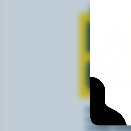
Tout sur
LA
GL
Peu importe c
lorsqu’elle est
entendu, canad