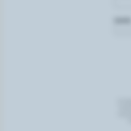
Courriel
En cli
Canada
vous p
s