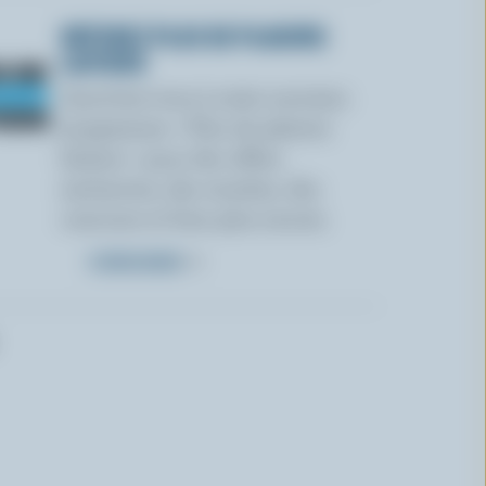
OBTENEZ PLUS DE PLAISIRS
LAITIERS
Inscrivez-vous à notre nouveau
programme « Plus de plaisirs
laitiers » pour des offres
exclusives, des recettes, des
concours et bien plus encore.
S’INSCRIRE