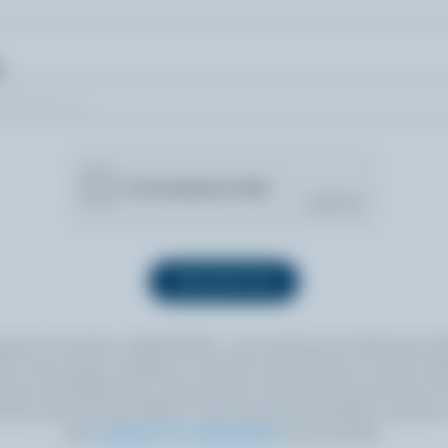
quant sur le bouton « INSCRIPTION », vous autorisez les Producteurs lait
 à vous envoyer l’infolettre à l’adresse courriel fournie. Si vous le sou
ouvez vous désabonner en tout temps en cliquant sur le lien prévu à cet
itué au bas de toute infolettre. Pour de plus amples détails, veuillez li
notre
politique de confidentialité
ou nous joindre.