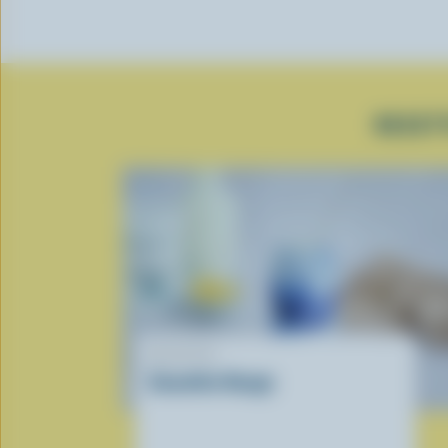
RECET
RECETTE
Smoothie Nuage