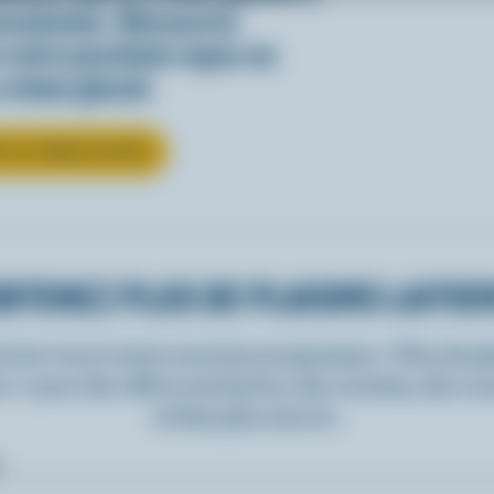
essionner. Découvrez
votre prochain repas en
 crème glacée
R LA CRÈME GLACÉE
BTENEZ PLUS DE PLAISIRS LAITIE
rivez-vous à notre nouveau programme « Plus de pla
rs » pour des offres exclusives, des recettes, des c
et bien plus encore.