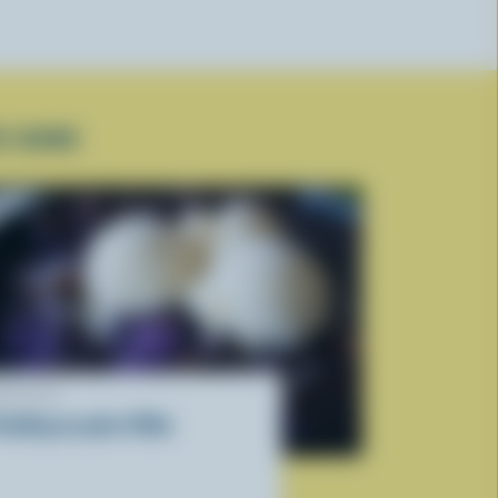
E DURE
ECETTE
ouding au pain d'Ube