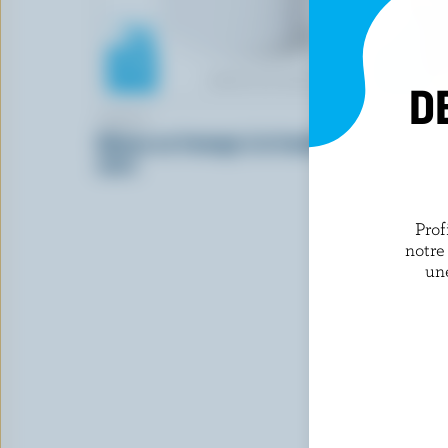
D
SARA'S
NATREL G
Gâteau au fromage à la framboise
Crème gla
noire
Prof
notre
un