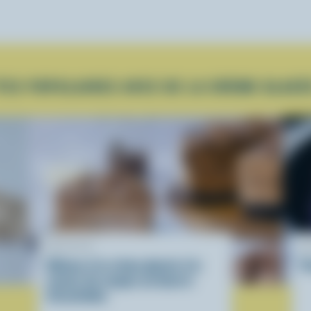
TES POPULAIRES AVEC DE LA CRÈME GLACÉ
RECETTE
R
Gâteau à la crème glacée à la
P
saveur de coupes au beurre
d’arachides