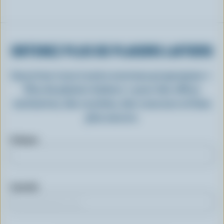
OBTENEZ PLUS DE PLAISIRS LAITIERS
Inscrivez-vous à notre nouveau programme «
Plus de plaisirs laitiers » pour des offres
exclusives, des recettes, des concours et bien
plus encore.
Prénom
Courriel