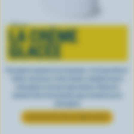
Tout sur
LA CRÈME
GLACÉE
Peu importe comment on la consomme, c’est lorsqu’elle est
fraîche, onctueuse et, bien entendu, canadienne que la
crème glacée a tout pour impressionner. Découvrez
comment clore votre prochain repas en beauté avec la
crème glacée
EN SAVOIR PLUS SUR LA CRÈME GLACÉE