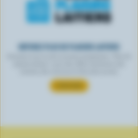
OBTENEZ PLUS DE PLAISIRS LAITIERS
Inscrivez-vous à notre nouveau programme « Plus de
plaisirs laitiers » pour des offres exclusives, des
recettes, des concours et bien plus encore.
S’INSCRIRE