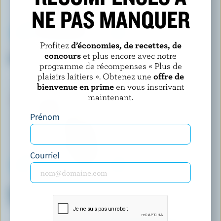
NE PAS MANQUER
Profitez
d’économies, de recettes, de
DEMETRES
VICE & VERSA
concours
et plus encore avec notre
Crème glacée café de bureau
Dessert renversé à la crème
programme de récompenses « Plus de
glacée gâteau au chocolat et
plaisirs laitiers ». Obtenez une
offre de
framboises
bienvenue en prime
en vous inscrivant
maintenant.
Prénom
Courriel
LE GLACIER BILBOQUET
WESTERN FAMILY
Barres de crème glacée divine
Lait glacé chocolat
vanille