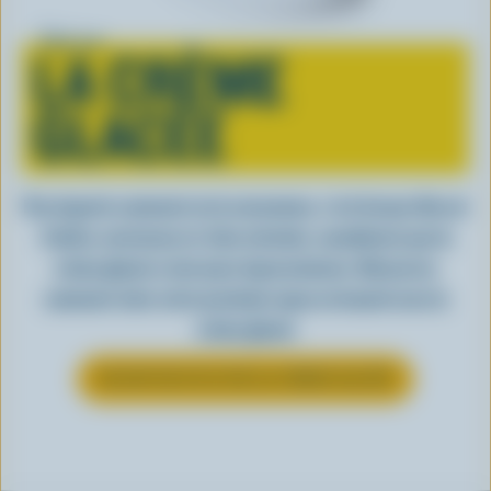
Tout sur
LA CRÈME
GLACÉE
Peu importe comment on la consomme, c’est lorsqu’elle est
fraîche, onctueuse et, bien entendu, canadienne que la
crème glacée a tout pour impressionner. Découvrez
comment clore votre prochain repas en beauté avec la
crème glacée
EN SAVOIR PLUS SUR LA CRÈME GLACÉE