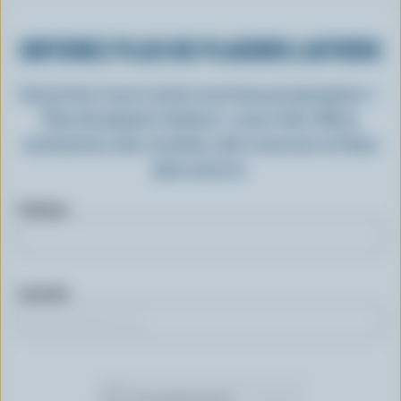
OBTENEZ PLUS DE PLAISIRS LAITIERS
Inscrivez-vous à notre nouveau programme «
Plus de plaisirs laitiers » pour des offres
exclusives, des recettes, des concours et bien
plus encore.
Prénom
Courriel