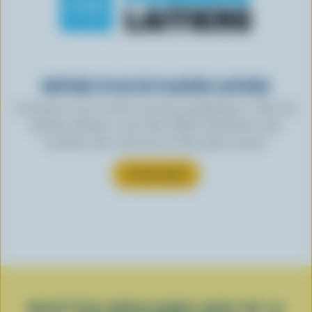
OBTENEZ PLUS DE PLAISIRS LAITIERS
Inscrivez-vous à notre nouveau programme « Plus de
plaisirs laitiers » pour des offres exclusives, des
recettes, des concours et bien plus encore.
S’INSCRIRE
RECETTES POPULAIRES AVEC DE LA