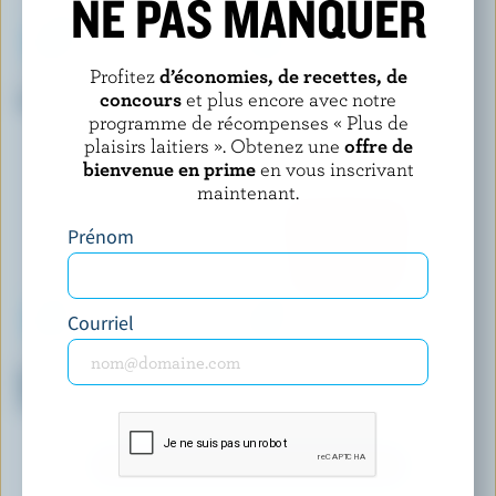
NE PAS MANQUER
Profitez
d’économies, de recettes, de
SHAW'S ICE CREAM
PC BAR LAITIER
concours
et plus encore avec notre
Crème glacée barbe à papa
Crème glacée tourbillon arc-
en-ciel
programme de récompenses « Plus de
plaisirs laitiers ». Obtenez une
offre de
bienvenue en prime
en vous inscrivant
maintenant.
Prénom
Courriel
WESTERN FAMILY SIGNATURE
COATICOOK
Barres de crème glacée
Crème glacée à l'ancienne
amande vanille
morceaux de chocolat
DÉCOUVRIR D’AUTRES PRODUITS