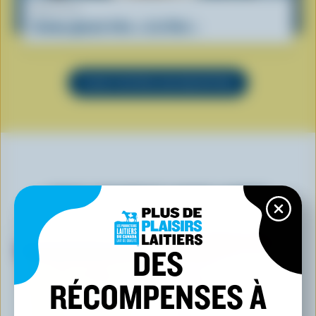
RECETTE
Crème glacée frite « à la Viet »
VOIR TOUTES LES RECETTES
VOUS POURRIEZ AUSSI AIMER
DES
RÉCOMPENSES À