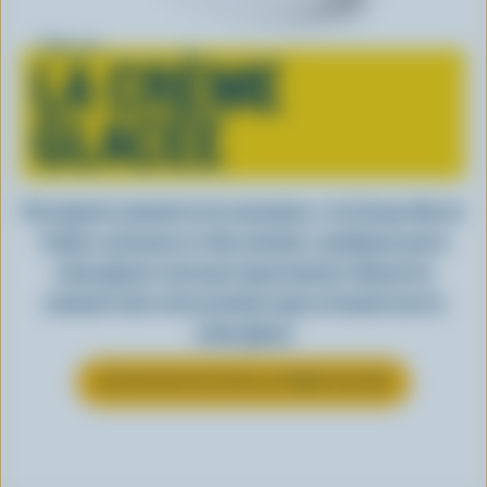
Tout sur
LA CRÈME
GLACÉE
Peu importe comment on la consomme, c’est lorsqu’elle est
fraîche, onctueuse et, bien entendu, canadienne que la
crème glacée a tout pour impressionner. Découvrez
comment clore votre prochain repas en beauté avec la
crème glacée
EN SAVOIR PLUS SUR LA CRÈME GLACÉE