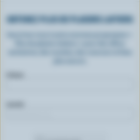
OBTENEZ PLUS DE PLAISIRS LAITIERS
Inscrivez-vous à notre nouveau programme «
Plus de plaisirs laitiers » pour des offres
exclusives, des recettes, des concours et bien
plus encore.
Prénom
Courriel