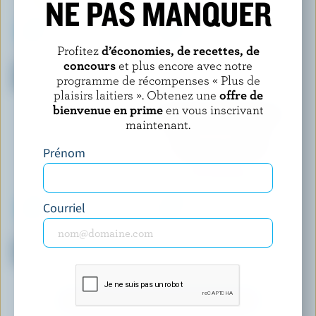
NE PAS MANQUER
Profitez
d’économies, de recettes, de
CHAGNON
FESTIN
concours
et plus encore avec notre
Sorbet mangue & crème
Crème glacée fraise
programme de récompenses « Plus de
glacée vanille
plaisirs laitiers ». Obtenez une
offre de
bienvenue en prime
en vous inscrivant
maintenant.
Prénom
Courriel
SORBETERO
SHAW'S ICE CREAM
Crème glacée légère saveur
Crème glacée ruban médaille
fromage
d'or
DÉCOUVRIR D’AUTRES PRODUITS