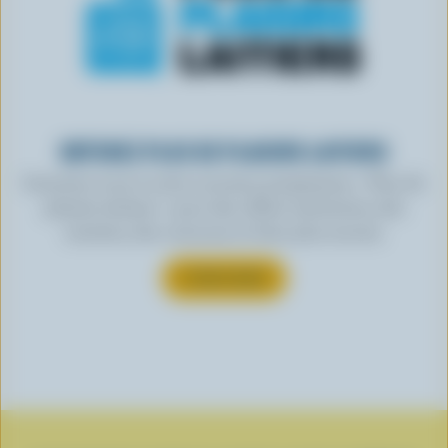
OBTENEZ PLUS DE PLAISIRS LAITIERS
Inscrivez-vous à notre nouveau programme « Plus de
plaisirs laitiers » pour des offres exclusives, des
recettes, des concours et bien plus encore.
S’INSCRIRE