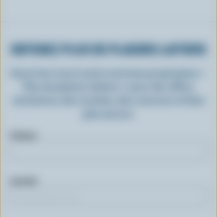
OBTENEZ PLUS DE PLAISIRS LAITIERS
Inscrivez-vous à notre nouveau programme «
Plus de plaisirs laitiers » pour des offres
exclusives, des recettes, des concours et bien
plus encore.
Prénom
Courriel