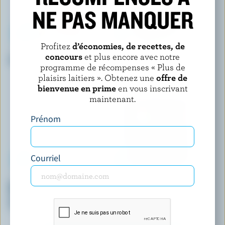
NE PAS MANQUER
Profitez
d’économies, de recettes, de
ORGANIC MEADOW
HÄAGEN-DAZS
concours
et plus encore avec notre
Crème glacée biologique fraise
Crème glacée menthe et
programme de récompenses « Plus de
chocolat
plaisirs laitiers ». Obtenez une
offre de
bienvenue en prime
en vous inscrivant
maintenant.
Prénom
Courriel
COMPLIMENTS
COPPA
Mini-barres de lait glacé pâte
Gelato au chocolat Twilight
à biscuits aux brisures de
chocolat