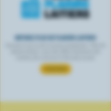
OBTENEZ PLUS DE PLAISIRS LAITIERS
Inscrivez-vous à notre nouveau programme « Plus de
plaisirs laitiers » pour des offres exclusives, des
recettes, des concours et bien plus encore.
S’INSCRIRE