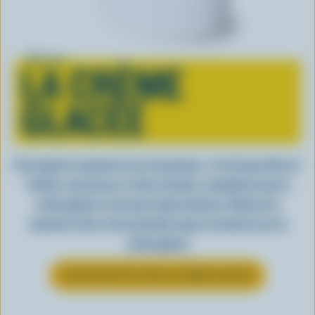
Tout sur
LA CRÈME
GLACÉE
Peu importe comment on la consomme, c’est lorsqu’elle est
fraîche, onctueuse et, bien entendu, canadienne que la
crème glacée a tout pour impressionner. Découvrez
comment clore votre prochain repas en beauté avec la
crème glacée
EN SAVOIR PLUS SUR LA CRÈME GLACÉE