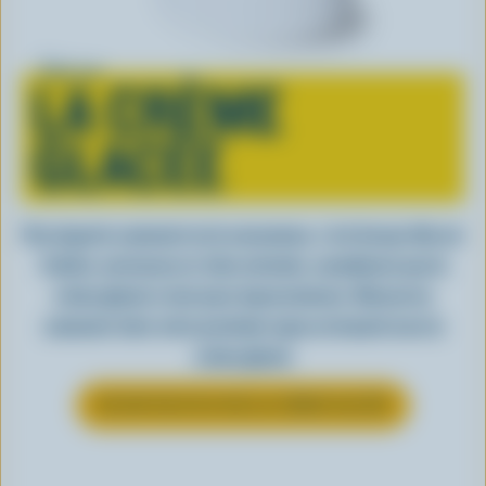
Tout sur
LA CRÈME
GLACÉE
Peu importe comment on la consomme, c’est lorsqu’elle est
fraîche, onctueuse et, bien entendu, canadienne que la
crème glacée a tout pour impressionner. Découvrez
comment clore votre prochain repas en beauté avec la
crème glacée
EN SAVOIR PLUS SUR LA CRÈME GLACÉE