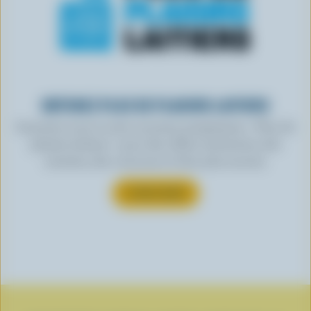
OBTENEZ PLUS DE PLAISIRS LAITIERS
Inscrivez-vous à notre nouveau programme « Plus de
plaisirs laitiers » pour des offres exclusives, des
recettes, des concours et bien plus encore.
S’INSCRIRE