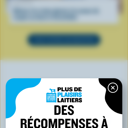
RECETTE
Gâteau à la crème glacée à la saveur de
coupes au beurre d’arachides
VOIR TOUTES LES RECETTES
VOUS POURRIEZ AUSSI AIMER
DES
RÉCOMPENSES À