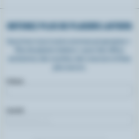
OBTENEZ PLUS DE PLAISIRS LAITIERS
Inscrivez-vous à notre nouveau programme «
Plus de plaisirs laitiers » pour des offres
exclusives, des recettes, des concours et bien
plus encore.
Prénom
Courriel