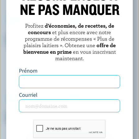
NE PAS MANQUER
Profitez
d’économies, de recettes, de
concours
et plus encore avec notre
CENTRAL SMITH
FOOTHILLS CREAMERY
Crème glacée vanille française
Crème glacée S'mores au feu
programme de récompenses « Plus de
avec gousses
de bois
plaisirs laitiers ». Obtenez une
offre de
bienvenue en prime
en vous inscrivant
maintenant.
Prénom
Courriel
GO KUL ICE CREAM
VICE & VERSA
Crème glacée chikoo pulpe de
Dessert renversé à la crème
chicoo
glacée shortcake aux fraises