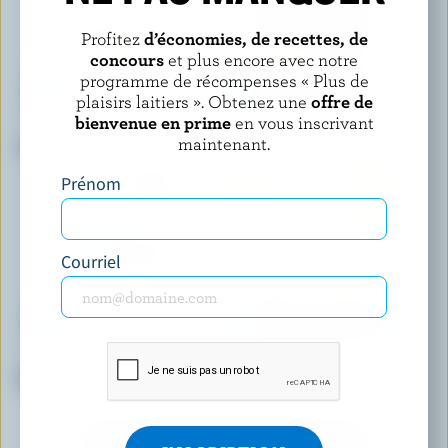
Profitez
d’économies, de recettes, de
concours
et plus encore avec notre
programme de récompenses « Plus de
plaisirs laitiers ». Obtenez une
offre de
bienvenue en prime
en vous inscrivant
LA FROMAGERIE CHAMPÊTRE
CRACKER BARREL
maintenant.
Le Sieur de Le Gardeur
Double Cheddar râpé
Prénom
Courriel
KRINOS
FROMAGERIE RANG 9
Feta traditionnel
Le Mamirolle
DÉCOUVRIR D’AUTRES PRODUITS