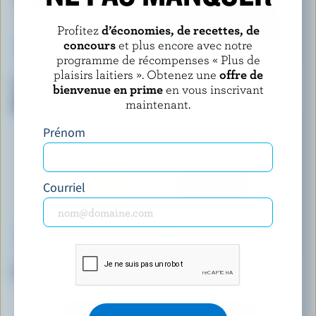
Profitez
d’économies, de recettes, de
concours
et plus encore avec notre
programme de récompenses « Plus de
YOPLAIT MINIGO
TRE STELLE
plaisirs laitiers ». Obtenez une
offre de
Fromage frais fraise, fraise-
Paneer
bienvenue en prime
en vous inscrivant
banane et fraise-vanille 2%
maintenant.
M.G.
Prénom
Courriel
ADL
BLACK DIAMOND
Paquet cadeau
Mozzarella
DÉCOUVRIR D’AUTRES PRODUITS