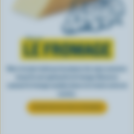
Tout sur
LE FROMAGE
Rien n’est plus facile que de préparer des repas savoureux
lorsqu’ils sont agrémentés de fromage. Découvrez
comment le fromage canadien donne vie à toutes sortes de
recettes.
EN SAVOIR PLUS SUR LE FROMAGE