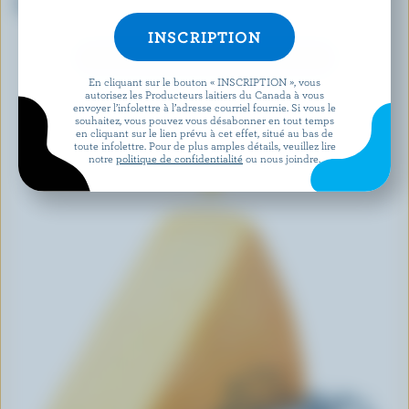
Burrata
Brie double crème
DÉCOUVRIR D’AUTRES PRODUITS
En cliquant sur le bouton « INSCRIPTION », vous
autorisez les Producteurs laitiers du Canada à vous
envoyer l’infolettre à l’adresse courriel fournie. Si vous le
souhaitez, vous pouvez vous désabonner en tout temps
en cliquant sur le lien prévu à cet effet, situé au bas de
toute infolettre. Pour de plus amples détails, veuillez lire
notre
politique de confidentialité
ou nous joindre.