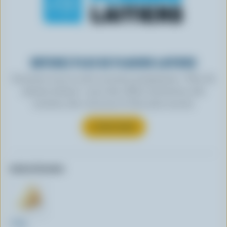
OBTENEZ PLUS DE PLAISIRS LAITIERS
Inscrivez-vous à notre nouveau programme « Plus de
plaisirs laitiers » pour des offres exclusives, des
recettes, des concours et bien plus encore.
S’INSCRIRE
Autres formats:
250g