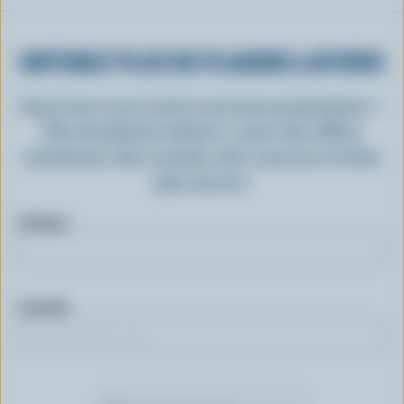
OBTENEZ PLUS DE PLAISIRS LAITIERS
Inscrivez-vous à notre nouveau programme «
Plus de plaisirs laitiers » pour des offres
exclusives, des recettes, des concours et bien
plus encore.
Prénom
Courriel