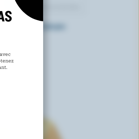
AS
TRE STELLE
Feta traditionnel style grec
 avec
btenez
nt.