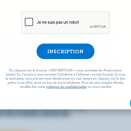
ROMAGE
En cliquant sur le bouton « INSCRIPTION », vous autorisez les Producteurs
laitiers du Canada à vous envoyer l’infolettre à l’adresse courriel fournie. Si vous
le souhaitez, vous pouvez vous désabonner en tout temps en cliquant sur le lien
prévu à cet effet, situé au bas de toute infolettre. Pour de plus amples détails,
 facile que de préparer des
veuillez lire notre
politique de confidentialité
ou nous joindre.
x lorsqu’ils sont agrémentés
écouvrez comment le fromage
 vie à toutes sortes de