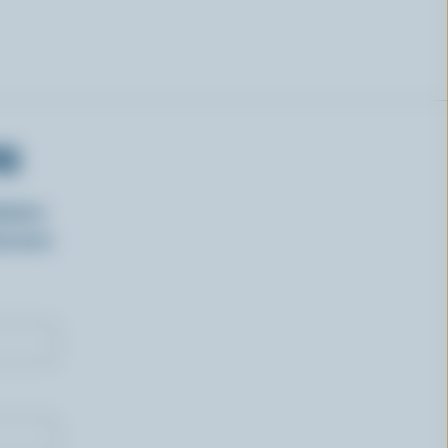
RS
isirs
oncours