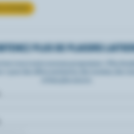
UR LE FROMAGE
BTENEZ PLUS DE PLAISIRS LAITIE
rivez-vous à notre nouveau programme « Plus de pla
rs » pour des offres exclusives, des recettes, des c
et bien plus encore.