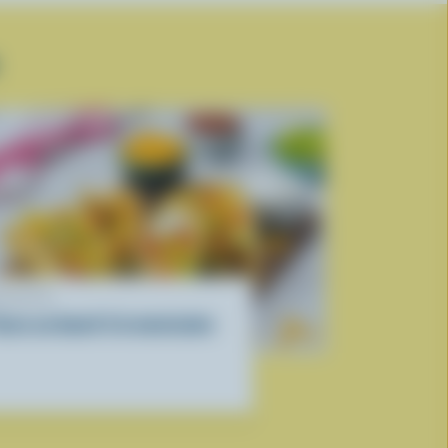
ECETTE
acos au boeuf à la mexicaine