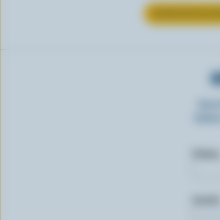
EN SAVOIR PLUS S
O
Insc
laitie
Prénom
Courriel