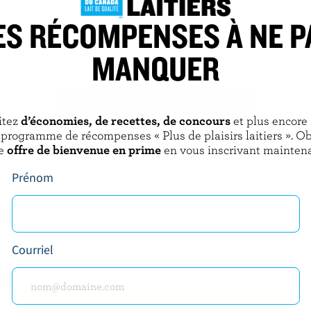
ES RÉCOMPENSES À NE P
IE BERGERON
IVANHOE
MANQUER
Cheddar marbré
DÉCOUVRIR D’AUTRES PRODUITS
itez
d’économies, de recettes, de concours
et plus encore
 programme de récompenses « Plus de plaisirs laitiers ». O
e
offre de bienvenue en prime
en vous inscrivant maintena
Prénom
Courriel