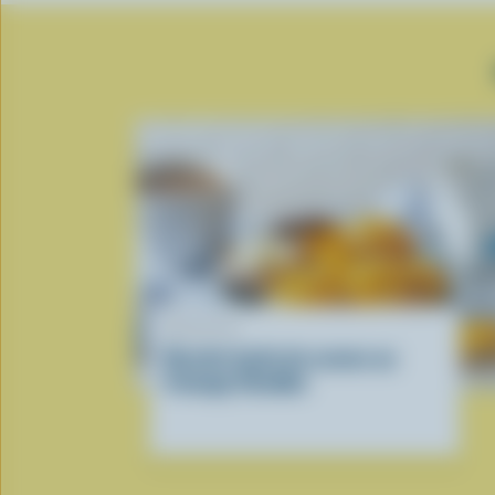
RECETTE
Recette facile de scones au
fromage Cheddar