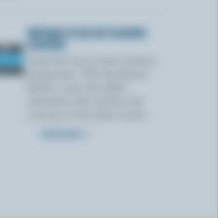
OBTENEZ PLUS DE PLAISIRS
LAITIERS
Inscrivez-vous à notre nouveau
programme « Plus de plaisirs
laitiers » pour des offres
exclusives, des recettes, des
concours et bien plus encore.
S’INSCRIRE