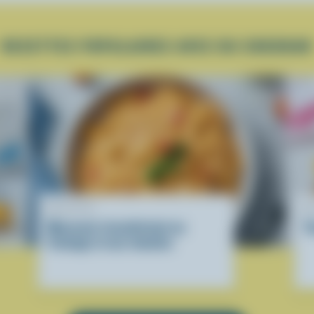
RECETTES POPULAIRES AVEC DU CHEDDAR
RECETTE
R
Macaroni réconfortant au
T
fromage et aux tomates