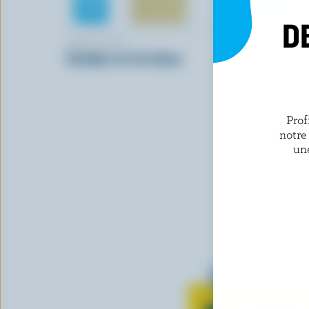
D
DAIRY ISLE
FROMAGER
Cheddar mi-fort blanc
Louis Cyr
Prof
notre
un
Tout sur