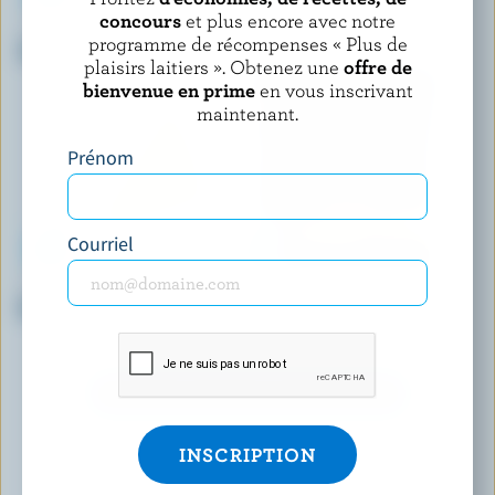
concours
et plus encore avec notre
OKA
BLACK DIAMOND
programme de récompenses « Plus de
Oka original
Cheddar mi-fort coloré
plaisirs laitiers ». Obtenez une
offre de
bienvenue en prime
en vous inscrivant
maintenant.
Prénom
Courriel
FESTIV
CRACKER BARREL
Mini fondue oignon et Cheddar
Bouchées de fromage naturel
fort
DÉCOUVRIR D’AUTRES PRODUITS