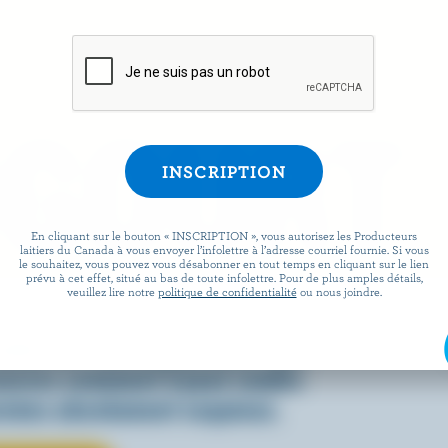
OGOURT
En cliquant sur le bouton « INSCRIPTION », vous autorisez les Producteurs
laitiers du Canada à vous envoyer l’infolettre à l’adresse courriel fournie. Si vous
le souhaitez, vous pouvez vous désabonner en tout temps en cliquant sur le lien
prévu à cet effet, situé au bas de toute infolettre. Pour de plus amples détails,
veuillez lire notre
politique de confidentialité
ou nous joindre.
 dans une variété de recettes,
adien est aussi polyvalent que
ouvrez comment il peut rendre
rnées absolument exquises.