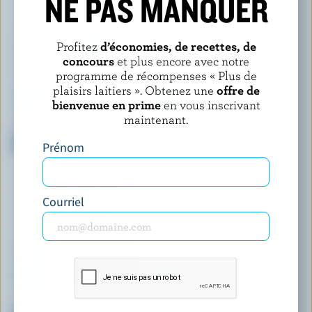
NE PAS MANQUER
Profitez
d’économies, de recettes, de
concours
et plus encore avec notre
programme de récompenses « Plus de
plaisirs laitiers ». Obtenez une
offre de
bienvenue en prime
en vous inscrivant
maintenant.
FAIRLIFE PLAN NUTRITION
LACTANTIA
Lait frappé nutritif chocolat
Produit laitier 2% M.G.
Prénom
2% M.G.
Courriel
QUÉBON
LONGO'S
Lait partiellement écrémé au
Lait A2 partiellement écrémé