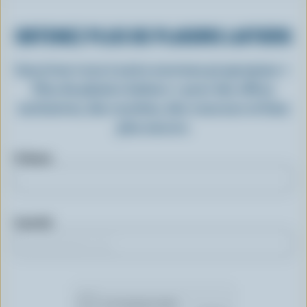
OBTENEZ PLUS DE PLAISIRS LAITIERS
Inscrivez-vous à notre nouveau programme «
Plus de plaisirs laitiers » pour des offres
exclusives, des recettes, des concours et bien
plus encore.
Prénom
Courriel