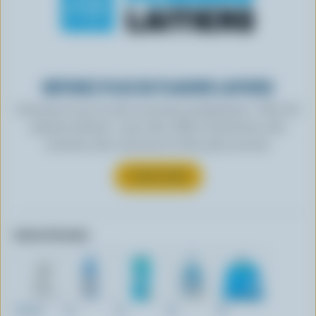
OBTENEZ PLUS DE PLAISIRS LAITIERS
Inscrivez-vous à notre nouveau programme « Plus de
plaisirs laitiers » pour des offres exclusives, des
recettes, des concours et bien plus encore.
S’INSCRIRE
Autres formats:
237ml
2L
2L
4L
4L