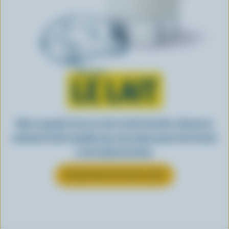
Tout sur
LE LAIT
Dans un grand verre ou votre recette favorite, découvrez
comment le lait canadien que vous aimez passe de la ferme
à votre épicerie locale.
EN SAVOIR PLUS SUR LE LAIT