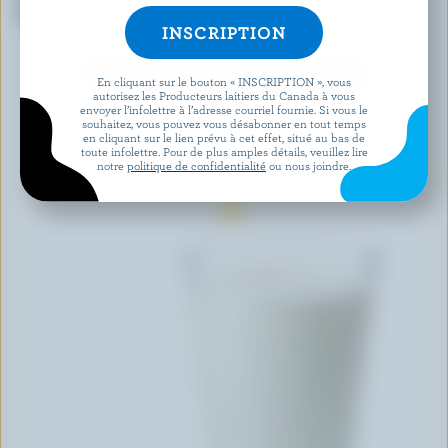
chocolat 1% M.G.
au chocolat 2% M.G.
DÉCOUVRIR D’AUTRES PRODUITS
En cliquant sur le bouton « INSCRIPTION », vous
autorisez les Producteurs laitiers du Canada à vous
envoyer l’infolettre à l’adresse courriel fournie. Si vous le
souhaitez, vous pouvez vous désabonner en tout temps
en cliquant sur le lien prévu à cet effet, situé au bas de
toute infolettre. Pour de plus amples détails, veuillez lire
notre
politique de confidentialité
ou nous joindre.