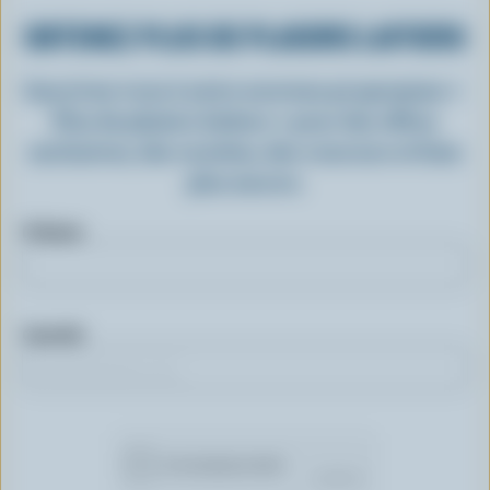
OBTENEZ PLUS DE PLAISIRS LAITIERS
Inscrivez-vous à notre nouveau programme «
Plus de plaisirs laitiers » pour des offres
exclusives, des recettes, des concours et bien
plus encore.
Prénom
Courriel