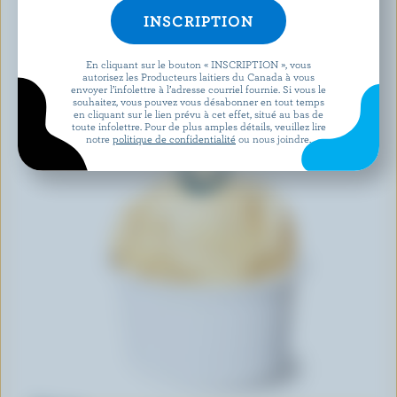
En cliquant sur le bouton « INSCRIPTION », vous
autorisez les Producteurs laitiers du Canada à vous
envoyer l’infolettre à l’adresse courriel fournie. Si vous le
souhaitez, vous pouvez vous désabonner en tout temps
en cliquant sur le lien prévu à cet effet, situé au bas de
toute infolettre. Pour de plus amples détails, veuillez lire
notre
politique de confidentialité
ou nous joindre.