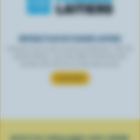
OBTENEZ PLUS DE PLAISIRS LAITIERS
Inscrivez-vous à notre nouveau programme « Plus de
plaisirs laitiers » pour des offres exclusives, des
recettes, des concours et bien plus encore.
S’INSCRIRE
RECETTES POPULAIRES AVEC CRÈME