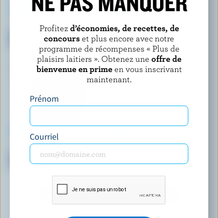
NE PAS MANQUER
COATICOOK
LONDON ICE CREAM COMPANY
Profitez
d’économies, de recettes, de
Crème glacée à l'ancienne
Crème glacée vanille
concours
et plus encore avec notre
marbrée au caramel écossais
acadienne
programme de récompenses « Plus de
plaisirs laitiers ». Obtenez une
offre de
bienvenue en prime
en vous inscrivant
maintenant.
Prénom
Courriel
COATICOOK
LONDON ICE CREAM COMPANY
Crème glacée à l'ancienne
Crème glacée barbe à papa de
vanille
carnaval
DÉCOUVRIR D’AUTRES PRODUITS