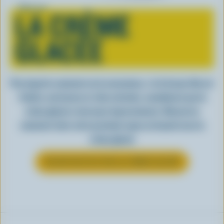
Tout sur
LA CRÈME
GLACÉE
Peu importe comment on la consomme, c’est lorsqu’elle est
fraîche, onctueuse et, bien entendu, canadienne que la
crème glacée a tout pour impressionner. Découvrez
comment clore votre prochain repas en beauté avec la
crème glacée
EN SAVOIR PLUS SUR LA CRÈME GLACÉE