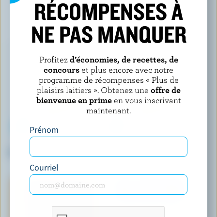
RÉCOMPENSES À
VOUS POURRIEZ AUSSI AIMER
NE PAS MANQUER
Profitez
d’économies, de recettes, de
concours
et plus encore avec notre
programme de récompenses « Plus de
plaisirs laitiers ». Obtenez une
offre de
bienvenue en prime
en vous inscrivant
maintenant.
Prénom
LE PETIT GASPÉSIEN
AGROPUR SIGNATURE
Fromage en grains
Champfleury
Courriel