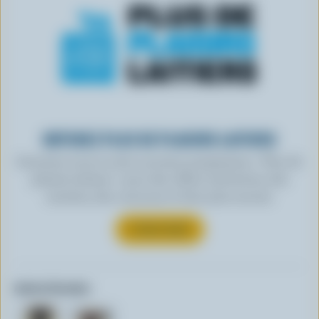
OBTENEZ PLUS DE PLAISIRS LAITIERS
Inscrivez-vous à notre nouveau programme « Plus de
plaisirs laitiers » pour des offres exclusives, des
recettes, des concours et bien plus encore.
S’INSCRIRE
Autres formats: