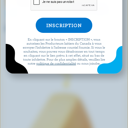
PARADISE ISLAND CHEESE
PERRON
Cheddar fort
Cheddar en grains
En cliquant sur le bouton « INSCRIPTION », vous
autorisez les Producteurs laitiers du Canada à vous
DÉCOUVRIR D’AUTRES PRODUITS
envoyer l’infolettre à l’adresse courriel fournie. Si vous le
souhaitez, vous pouvez vous désabonner en tout temps
en cliquant sur le lien prévu à cet effet, situé au bas de
toute infolettre. Pour de plus amples détails, veuillez lire
notre
politique de confidentialité
ou nous joindre.