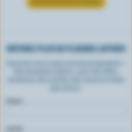
EN SAVOIR PLUS SUR LE FROMAGE
OBTENEZ PLUS DE PLAISIRS LAITIERS
Inscrivez-vous à notre nouveau programme «
Plus de plaisirs laitiers » pour des offres
exclusives, des recettes, des concours et bien
plus encore.
Prénom
Courriel