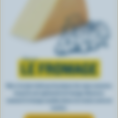
Tout sur
LE FROMAGE
Rien n’est plus facile que de préparer des repas savoureux
lorsqu’ils sont agrémentés de fromage. Découvrez
comment le fromage canadien donne vie à toutes sortes de
recettes.