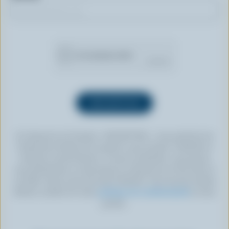
En cliquant sur le bouton « INSCRIPTION », vous autorisez les
Producteurs laitiers du Canada à vous envoyer l’infolettre à
l’adresse courriel fournie. Si vous le souhaitez, vous pouvez
vous désabonner en tout temps en cliquant sur le lien prévu à
cet effet, situé au bas de toute infolettre. Pour de plus amples
détails, veuillez lire notre
politique de confidentialité
ou nous
joindre.