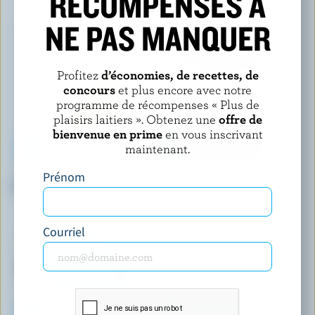
RÉCOMPENSES À
NE PAS MANQUER
Profitez
d’économies, de recettes, de
concours
et plus encore avec notre
programme de récompenses « Plus de
plaisirs laitiers ». Obtenez une
offre de
bienvenue en prime
en vous inscrivant
maintenant.
WOLSKI DAIRY
FROMAGERIE BLACKBURN
Prénom
Fromage blanc 10% M.G.
Le Napoléon
Courriel