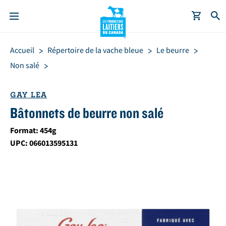
A
Fil
Accueil
Répertoire de la vache bleue
Le beurre
l
d'Ariane
l
Non salé
e
r
GAY LEA
a
Bâtonnets de beurre non salé
u
c
Format: 454g
o
UPC: 066013595131
n
t
e
n
u
p