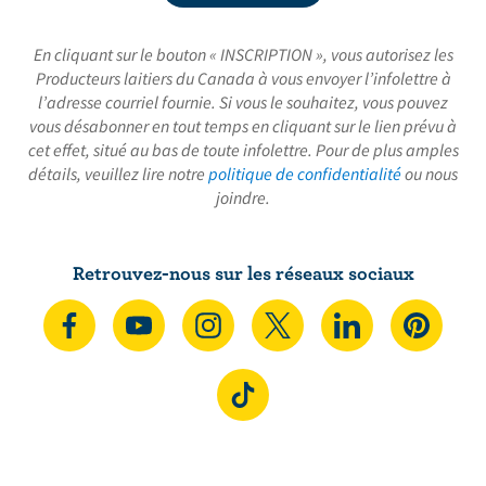
En cliquant sur le bouton « INSCRIPTION », vous autorisez les
Producteurs laitiers du Canada à vous envoyer l’infolettre à
l’adresse courriel fournie. Si vous le souhaitez, vous pouvez
vous désabonner en tout temps en cliquant sur le lien prévu à
cet effet, situé au bas de toute infolettre. Pour de plus amples
détails, veuillez lire notre
politique de confidentialité
ou nous
joindre.
Retrouvez-nous sur les réseaux sociaux
N
S
N
N
N
N
o
’
o
o
o
o
u
A
u
u
u
u
N
s
b
s
s
s
s
o
s
o
s
s
s
s
u
u
n
u
u
u
u
s
i
n
i
i
i
i