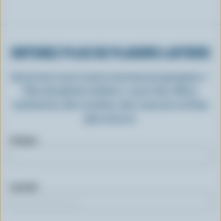
OBTENEZ PLUS DE PLAISIRS LAITIERS
Inscrivez-vous à notre nouveau programme «
Plus de plaisirs laitiers » pour des offres
exclusives, des recettes, des concours et bien
plus encore.
Prénom
Courriel