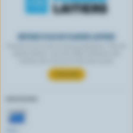
OBTENEZ PLUS DE PLAISIRS LAITIERS
Inscrivez-vous à notre nouveau programme « Plus de
plaisirs laitiers » pour des offres exclusives, des
recettes, des concours et bien plus encore.
S’INSCRIRE
Autres formats:
500ml