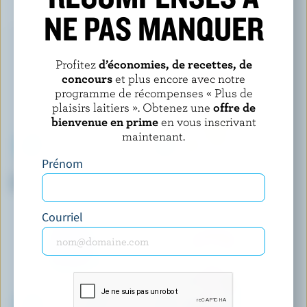
VOUS POURRIEZ AUSSI AIMER
NE PAS MANQUER
Profitez
d’économies, de recettes, de
concours
et plus encore avec notre
programme de récompenses « Plus de
plaisirs laitiers ». Obtenez une
offre de
bienvenue en prime
en vous inscrivant
maintenant.
Prénom
LAITERIE DE L'OUTAOUAIS
LACTANTIA
Crème à café 10% M.G.
Crème à café 10% M.G.
Courriel