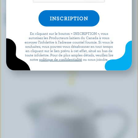
NUTRINOR
LACTANTIA
Crème à fouetter nordique
Crème à l'ancienne 15% M.G.
biologique 35% M.G.
En cliquant sur le bouton « INSCRIPTION », vous
autorisez les Producteurs laitiers du Canada à vous
DÉCOUVRIR D’AUTRES PRODUITS
envoyer l’infolettre à l’adresse courriel fournie. Si vous le
souhaitez, vous pouvez vous désabonner en tout temps
en cliquant sur le lien prévu à cet effet, situé au bas de
toute infolettre. Pour de plus amples détails, veuillez lire
notre
politique de confidentialité
ou nous joindre.