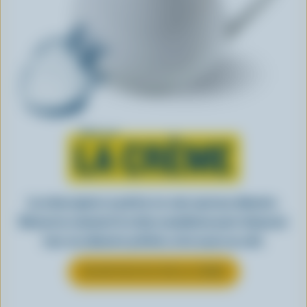
Tout sur
LA CRÈME
La crème ajoute ce petit je-ne-sais-quoi aux aliments.
Découvrez comment la crème canadienne peut rehausser
tous vos aliments préférés, de la sauce au café.
EN SAVOIR PLUS SUR LA CRÈME