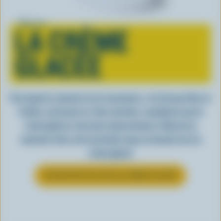
Tout sur
LA CRÈME
GLACÉE
Peu importe comment on la consomme, c’est lorsqu’elle est
fraîche, onctueuse et, bien entendu, canadienne que la
crème glacée a tout pour impressionner. Découvrez
comment clore votre prochain repas en beauté avec la
crème glacée
EN SAVOIR PLUS SUR LA CRÈME GLACÉE