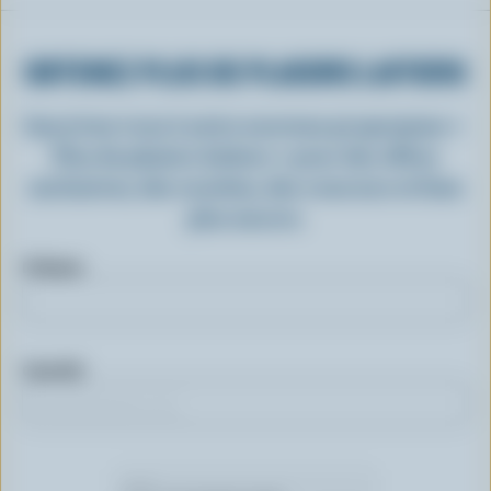
OBTENEZ PLUS DE PLAISIRS LAITIERS
Inscrivez-vous à notre nouveau programme «
Plus de plaisirs laitiers » pour des offres
exclusives, des recettes, des concours et bien
plus encore.
Prénom
Courriel