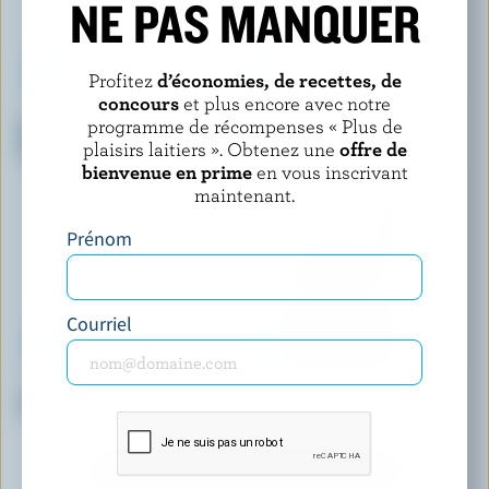
NE PAS MANQUER
Profitez
d’économies, de recettes, de
concours
et plus encore avec notre
FUDGSICLE
SHAW'S ICE CREAM
programme de récompenses « Plus de
Barre de dessert laitier glacé
Crème glacée tarte à la crème
plaisirs laitiers ». Obtenez une
offre de
au fudge
aux bananes
bienvenue en prime
en vous inscrivant
maintenant.
Prénom
Courriel
WESTERN FAMILY SIGNATURE
J-BASKET (FORMERLY HIME)
Crème glacée érable et noix
Crème glacée sésame noir
DÉCOUVRIR D’AUTRES PRODUITS