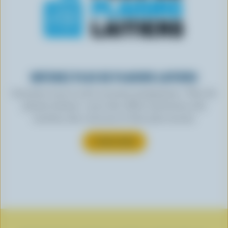
OBTENEZ PLUS DE PLAISIRS LAITIERS
Inscrivez-vous à notre nouveau programme « Plus de
plaisirs laitiers » pour des offres exclusives, des
recettes, des concours et bien plus encore.
S’INSCRIRE