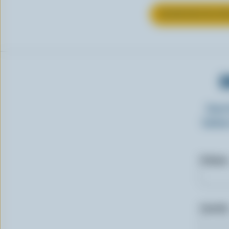
EN SAVOIR PLUS S
O
Insc
laitie
Prénom
Courriel