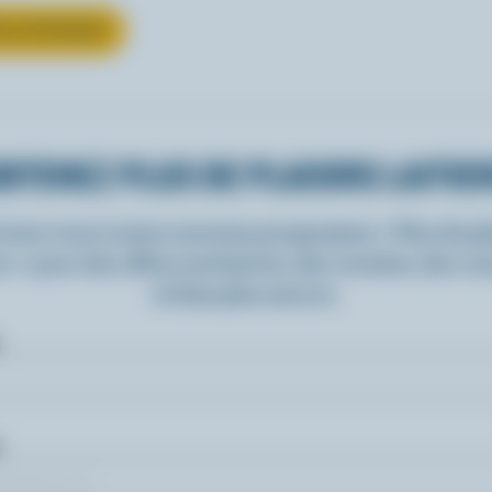
UR LE FROMAGE
BTENEZ PLUS DE PLAISIRS LAITIE
rivez-vous à notre nouveau programme « Plus de pla
rs » pour des offres exclusives, des recettes, des c
et bien plus encore.