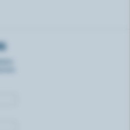
RS
isirs
oncours