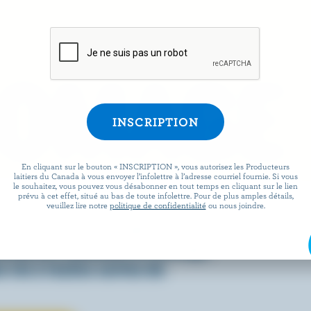
ROMAGE
En cliquant sur le bouton « INSCRIPTION », vous autorisez les Producteurs
laitiers du Canada à vous envoyer l’infolettre à l’adresse courriel fournie. Si vous
le souhaitez, vous pouvez vous désabonner en tout temps en cliquant sur le lien
prévu à cet effet, situé au bas de toute infolettre. Pour de plus amples détails,
 facile que de préparer des
veuillez lire notre
politique de confidentialité
ou nous joindre.
x lorsqu’ils sont agrémentés
écouvrez comment le fromage
 vie à toutes sortes de