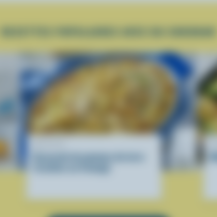
RECETTES POPULAIRES AVEC DU CHEDDAR
RECETTE
R
Casserole de pommes de terre
M
rissolées au fromage