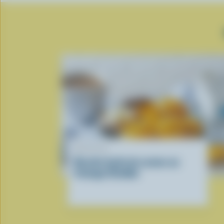
RECETTE
Recette facile de scones au
fromage Cheddar