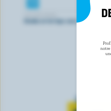
D
CRACKER BARREL
FROMAGER
Cheddar mi-fort léger coloré
Bergeron c
Prof
notre
un
Tout sur