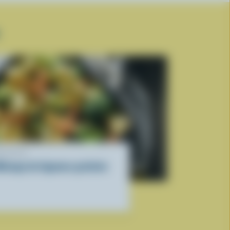
ECETTE
élange de légumes gratinés