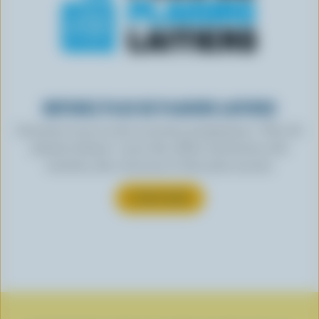
OBTENEZ PLUS DE PLAISIRS LAITIERS
Inscrivez-vous à notre nouveau programme « Plus de
plaisirs laitiers » pour des offres exclusives, des
recettes, des concours et bien plus encore.
S’INSCRIRE