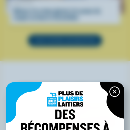
RECETTE
Gâteau à la crème glacée à la saveur de
coupes au beurre d’arachides
VOIR TOUTES LES RECETTES
VOUS POURRIEZ AUSSI AIMER
DES
RÉCOMPENSES À