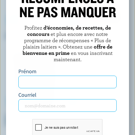
NE PAS MANQUER
Profitez
d’économies, de recettes, de
LONDON ICE CREAM COMPANY
SICILIAN ICE CREAM
concours
et plus encore avec notre
Crème glacée caramel salé
Crèpe à la crème glacée vanille
programme de récompenses « Plus de
française avec coulis de
plaisirs laitiers ». Obtenez une
offre de
framboise
bienvenue en prime
en vous inscrivant
maintenant.
Prénom
Courriel
CHAPMAN'S
HEWITT'S DAIRY
Crème glacée super premium
Crème glacée vanille
plus pâte à gâteau au chocolat