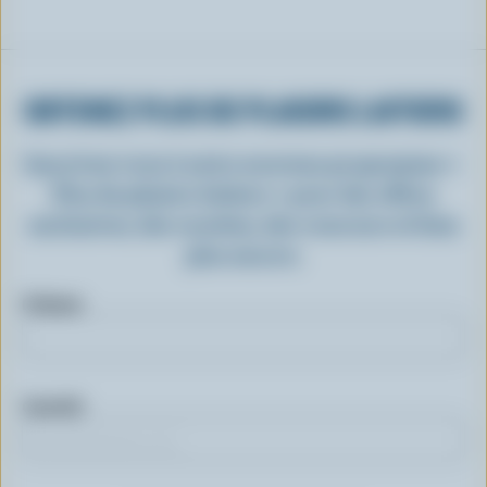
OBTENEZ PLUS DE PLAISIRS LAITIERS
Inscrivez-vous à notre nouveau programme «
Plus de plaisirs laitiers » pour des offres
exclusives, des recettes, des concours et bien
plus encore.
Prénom
Courriel