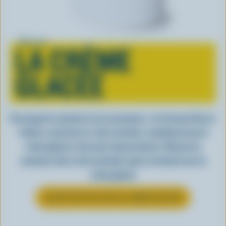
Tout sur
LA CRÈME
GLACÉE
Peu importe comment on la consomme, c’est lorsqu’elle est
fraîche, onctueuse et, bien entendu, canadienne que la
crème glacée a tout pour impressionner. Découvrez
comment clore votre prochain repas en beauté avec la
crème glacée
EN SAVOIR PLUS SUR LA CRÈME GLACÉE