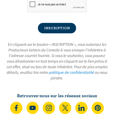
En cliquant sur le bouton « INSCRIPTION », vous autorisez les
Producteurs laitiers du Canada à vous envoyer l’infolettre à
l’adresse courriel fournie. Si vous le souhaitez, vous pouvez
vous désabonner en tout temps en cliquant sur le lien prévu à
cet effet, situé au bas de toute infolettre. Pour de plus amples
détails, veuillez lire notre
politique de confidentialité
ou nous
joindre.
Retrouvez-nous sur les réseaux sociaux
N
S
N
N
N
N
o
’
o
o
o
o