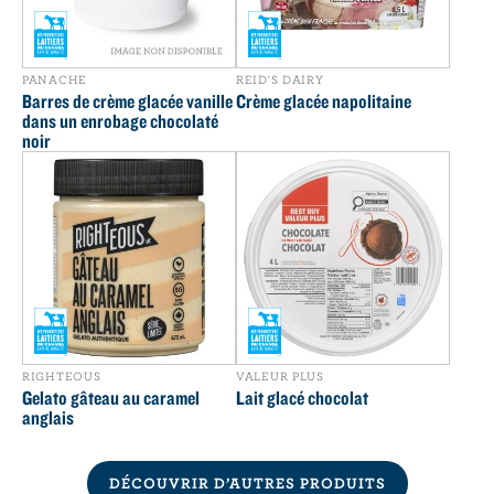
PANACHE
REID'S DAIRY
Barres de crème glacée vanille
Crème glacée napolitaine
dans un enrobage chocolaté
noir
RIGHTEOUS
VALEUR PLUS
Gelato gâteau au caramel
Lait glacé chocolat
anglais
DÉCOUVRIR D’AUTRES PRODUITS