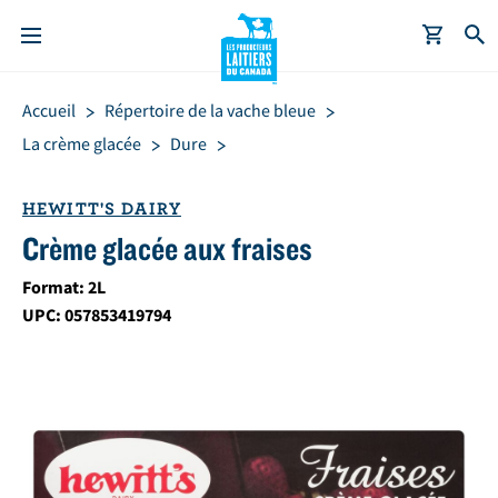
A
Fil
Accueil
Répertoire de la vache bleue
l
d'Ariane
l
La crème glacée
Dure
e
r
HEWITT'S DAIRY
a
Crème glacée aux fraises
u
c
Format: 2L
o
UPC: 057853419794
n
t
e
n
u
p