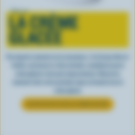
Tout sur
LA CRÈME
GLACÉE
Peu importe comment on la consomme, c’est lorsqu’elle est
fraîche, onctueuse et, bien entendu, canadienne que la
crème glacée a tout pour impressionner. Découvrez
comment clore votre prochain repas en beauté avec la
crème glacée
EN SAVOIR PLUS SUR LA CRÈME GLACÉE