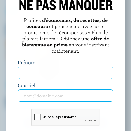
NE PAS MANQUER
Profitez
d’économies, de recettes, de
GO KUL ICE CREAM
COATICOOK
concours
et plus encore avec notre
Crème glacée rajbhog avec
Sundae lait glacé érable
grande variété de noix
programme de récompenses « Plus de
plaisirs laitiers ». Obtenez une
offre de
bienvenue en prime
en vous inscrivant
maintenant.
Prénom
Courriel
HÄAGEN-DAZS
PANACHE
Barres de crème glacée
Mini-barres de crème glacée
caramel salé
caramel salé
DÉCOUVRIR D’AUTRES PRODUITS