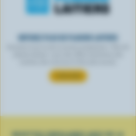
OBTENEZ PLUS DE PLAISIRS LAITIERS
Inscrivez-vous à notre nouveau programme « Plus de
plaisirs laitiers » pour des offres exclusives, des
recettes, des concours et bien plus encore.
S’INSCRIRE
RECETTES POPULAIRES AVEC DE LA