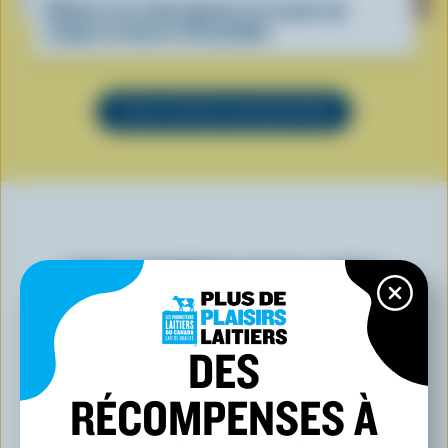
Gâteau à la crème glacée à la saveur de
coupes au beurre d’arachides
VOIR TOUTES LES RECETTES
VOUS POURRIEZ AUSSI AIMER
DES
RÉCOMPENSES À