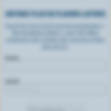
OBTENEZ PLUS DE PLAISIRS LAITIERS
Inscrivez-vous à notre nouveau programme «
Plus de plaisirs laitiers » pour des offres
exclusives, des recettes, des concours et bien
plus encore.
Prénom
Courriel