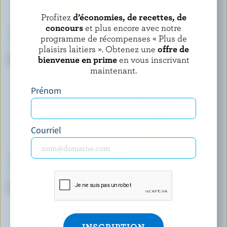
Profitez
d’économies, de recettes, de
concours
et plus encore avec notre
programme de récompenses « Plus de
plaisirs laitiers ». Obtenez une
offre de
COMPLIMENTS
BIOBIO
bienvenue en prime
en vous inscrivant
Cheddar mi-fort coloré
Parmesan biologique sans
lactose
maintenant.
Prénom
Courriel
COMPLIMENTS
FROMAGERIE BERGERON
Suisse tranché
Le Lotbinière
DÉCOUVRIR D’AUTRES PRODUITS