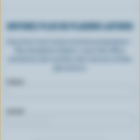
OBTENEZ PLUS DE PLAISIRS LAITIERS
Inscrivez-vous à notre nouveau programme «
Plus de plaisirs laitiers » pour des offres
exclusives, des recettes, des concours et bien
plus encore.
Prénom
Courriel