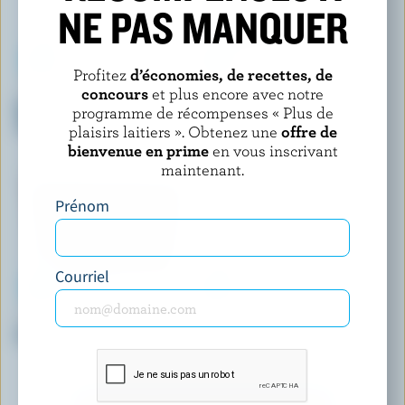
NE PAS MANQUER
Profitez
d’économies, de recettes, de
concours
et plus encore avec notre
FRICEYS
BREYERS
Barre de crème glacée cerise
Crème glacée marbrée caramel
programme de récompenses « Plus de
aigre
écossais
plaisirs laitiers ». Obtenez une
offre de
bienvenue en prime
en vous inscrivant
maintenant.
Prénom
Courriel
BRUM'S DAIRY
WESTERN FAMILY SIGNATURE
Crème glacée chocolat
Barres de crème glacée noire
et décadent