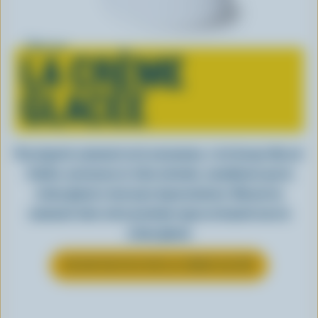
Tout sur
LA CRÈME
GLACÉE
Peu importe comment on la consomme, c’est lorsqu’elle est
fraîche, onctueuse et, bien entendu, canadienne que la
crème glacée a tout pour impressionner. Découvrez
comment clore votre prochain repas en beauté avec la
crème glacée
EN SAVOIR PLUS SUR LA CRÈME GLACÉE