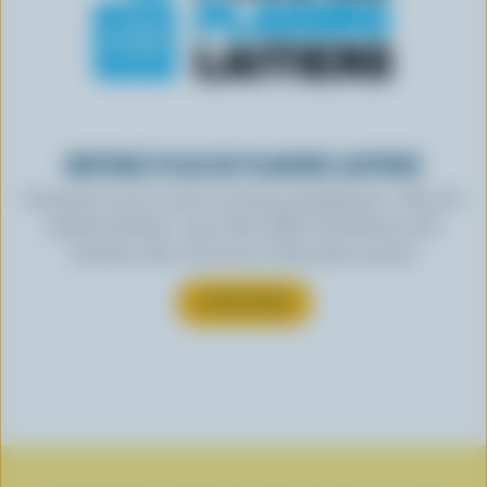
OBTENEZ PLUS DE PLAISIRS LAITIERS
Inscrivez-vous à notre nouveau programme « Plus de
plaisirs laitiers » pour des offres exclusives, des
recettes, des concours et bien plus encore.
S’INSCRIRE