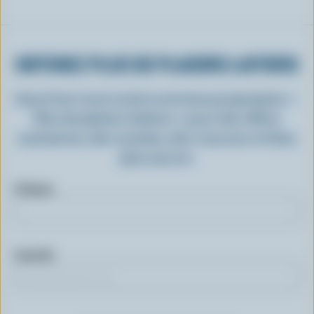
OBTENEZ PLUS DE PLAISIRS LAITIERS
Inscrivez-vous à notre nouveau programme «
Plus de plaisirs laitiers » pour des offres
exclusives, des recettes, des concours et bien
plus encore.
Prénom
Courriel