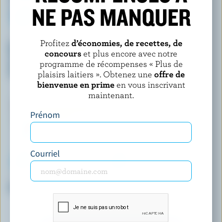
NE PAS MANQUER
CHAPMAN'S
KAWARTHA DAIRY
Profitez
d’économies, de recettes, de
Cornets de crème glacée
Crème glacée renne magique
concours
et plus encore avec notre
Yukon grizzli chocolat, beurre
(saisonnier)
d'arachides, arachides et
programme de récompenses « Plus de
chocolat au lait
plaisirs laitiers ». Obtenez une
offre de
bienvenue en prime
en vous inscrivant
maintenant.
Prénom
Courriel
ISLAND FARMS
SORBETERO
Crème glacée classique vanille
Crème glacée légère mangue
des Philippines