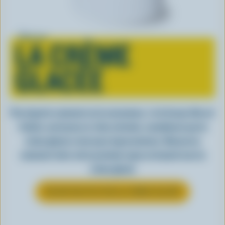
Tout sur
LA CRÈME
GLACÉE
Peu importe comment on la consomme, c’est lorsqu’elle est
fraîche, onctueuse et, bien entendu, canadienne que la
crème glacée a tout pour impressionner. Découvrez
comment clore votre prochain repas en beauté avec la
crème glacée
EN SAVOIR PLUS SUR LA CRÈME GLACÉE