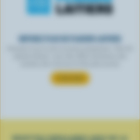
OBTENEZ PLUS DE PLAISIRS LAITIERS
Inscrivez-vous à notre nouveau programme « Plus de
plaisirs laitiers » pour des offres exclusives, des
recettes, des concours et bien plus encore.
S’INSCRIRE
RECETTES POPULAIRES AVEC DE LA