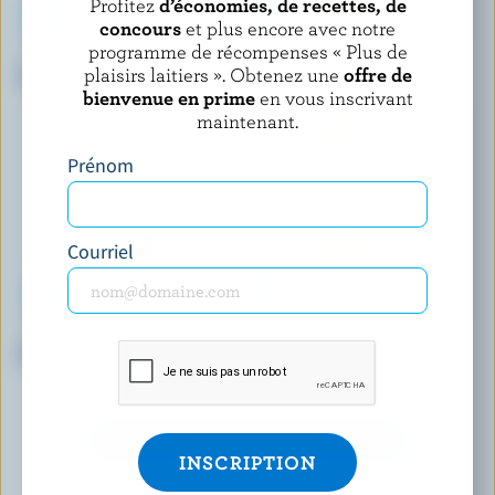
Profitez
d’économies, de recettes, de
concours
et plus encore avec notre
programme de récompenses « Plus de
KAWARTHA DAIRY
REID'S DAIRY
plaisirs laitiers ». Obtenez une
offre de
Crème de table 18% M.G.
Crème fraîche moitié-moitié
10% M.G.
bienvenue en prime
en vous inscrivant
maintenant.
Prénom
Courriel
QUÉBON
TROIS VALLÉES
Crème à fouetter 35% M.G.
Crème aromatisée à la vanille
10% M.G.
DÉCOUVRIR D’AUTRES PRODUITS