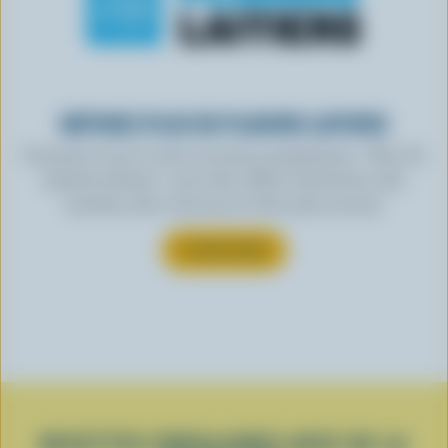
OBTENEZ PLUS DE PLAISIRS LAITIERS
Inscrivez-vous à notre nouveau programme « Plus de
plaisirs laitiers » pour des offres exclusives, des
recettes, des concours et bien plus encore.
S’INSCRIRE
RECETTES POPULAIRES AVEC DE LA