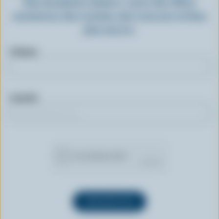
Plus de plaisirs laitiers » pour des offres
exclusives, des recettes, des concours et bien
plus encore.
Prénom
Courriel