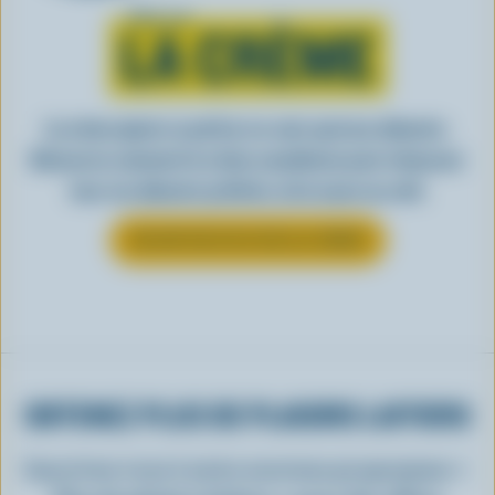
Tout sur
LA CRÈME
La crème ajoute ce petit je-ne-sais-quoi aux aliments.
Découvrez comment la crème canadienne peut rehausser
tous vos aliments préférés, de la sauce au café.
EN SAVOIR PLUS SUR LA CRÈME
OBTENEZ PLUS DE PLAISIRS LAITIERS
Inscrivez-vous à notre nouveau programme «